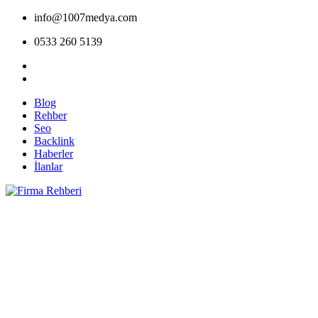
info@1007medya.com
0533 260 5139
Blog
Rehber
Seo
Backlink
Haberler
İlanlar