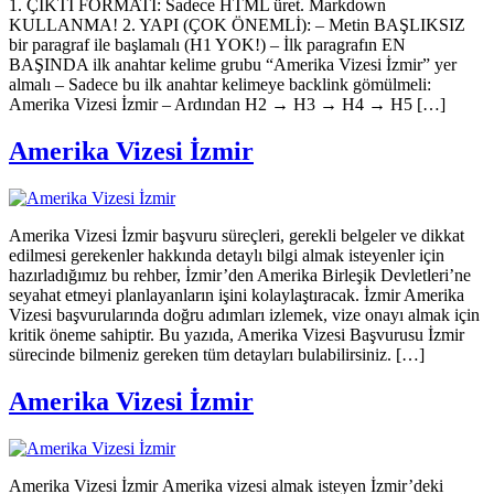
1. ÇIKTI FORMATI: Sadece HTML üret. Markdown
KULLANMA! 2. YAPI (ÇOK ÖNEMLİ): – Metin BAŞLIKSIZ
bir paragraf ile başlamalı (H1 YOK!) – İlk paragrafın EN
BAŞINDA ilk anahtar kelime grubu “Amerika Vizesi İzmir” yer
almalı – Sadece bu ilk anahtar kelimeye backlink gömülmeli:
Amerika Vizesi İzmir – Ardından H2 → H3 → H4 → H5 […]
Amerika Vizesi İzmir
Amerika Vizesi İzmir başvuru süreçleri, gerekli belgeler ve dikkat
edilmesi gerekenler hakkında detaylı bilgi almak isteyenler için
hazırladığımız bu rehber, İzmir’den Amerika Birleşik Devletleri’ne
seyahat etmeyi planlayanların işini kolaylaştıracak. İzmir Amerika
Vizesi başvurularında doğru adımları izlemek, vize onayı almak için
kritik öneme sahiptir. Bu yazıda, Amerika Vizesi Başvurusu İzmir
sürecinde bilmeniz gereken tüm detayları bulabilirsiniz. […]
Amerika Vizesi İzmir
Amerika Vizesi İzmir Amerika vizesi almak isteyen İzmir’deki