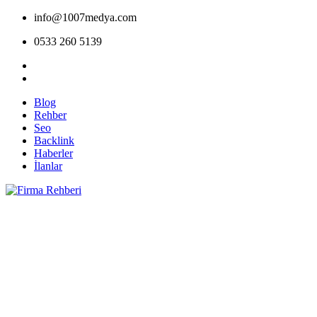
info@1007medya.com
0533 260 5139
Blog
Rehber
Seo
Backlink
Haberler
İlanlar