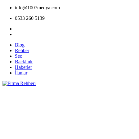
info@1007medya.com
0533 260 5139
Blog
Rehber
Seo
Backlink
Haberler
İlanlar