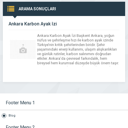
ARAMA SONUÇLARI
Ankara Karbon Ayak İzi
Ankara Karbon Ayak İzi Başkent Ankara, yoğun
nüfus ve şehirleşme hızı ile karbon ayak izinde
Türkiye’nin kritik şehirlerinden biridir. Şehir
yaşamındaki enerji kullanımı, ulaşım alışkanlıkları
ve günlük rutinler, karbon salınımını doğrudan
etkiler. Ankara’da çevresel farkındalık, hem
bireysel hem kurumsal düzeyde büyük önem taşır.
Sanayi ve Enerji Tüketimi Ankara Karbon Ayak
İzi Ankara’daki organize sanayi bölgeleri, üretim
tesisleri […]
Footer Menu 1
Blog
Footer Menu 2