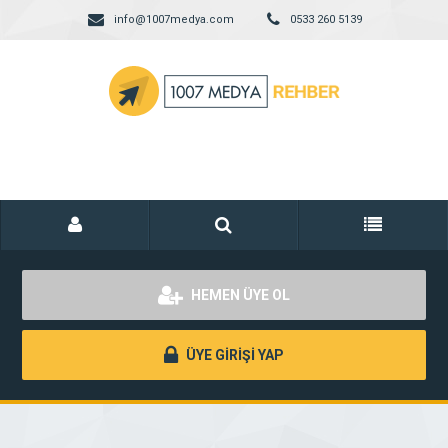
info@1007medya.com
0533 260 5139
HEMEN ÜYE OL
ÜYE GİRİŞİ YAP