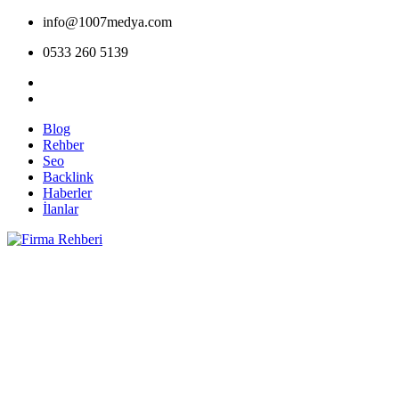
info@1007medya.com
0533 260 5139
Blog
Rehber
Seo
Backlink
Haberler
İlanlar