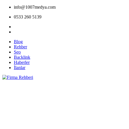
info@1007medya.com
0533 260 5139
Blog
Rehber
Seo
Backlink
Haberler
İlanlar