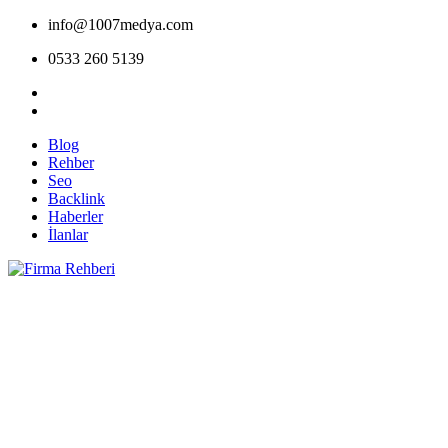
info@1007medya.com
0533 260 5139
Blog
Rehber
Seo
Backlink
Haberler
İlanlar