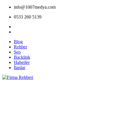
info@1007medya.com
0533 260 5139
Blog
Rehber
Seo
Backlink
Haberler
İlanlar