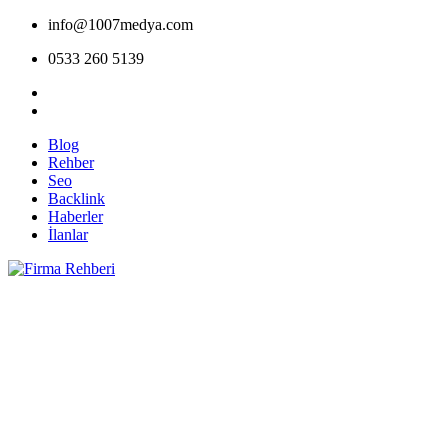
info@1007medya.com
0533 260 5139
Blog
Rehber
Seo
Backlink
Haberler
İlanlar