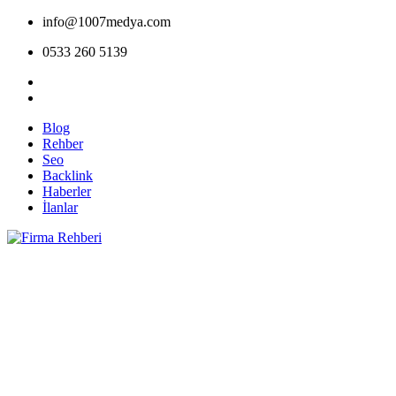
info@1007medya.com
0533 260 5139
Blog
Rehber
Seo
Backlink
Haberler
İlanlar