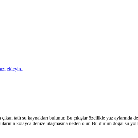
ızı ekleyin..
ıkan tatlı su kaynakları bulunur. Bu çıkışlar özellikle yaz aylarında d
ltı sularının kolayca denize ulaşmasına neden olur. Bu durum doğal su yo