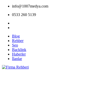
info@1007medya.com
0533 260 5139
Blog
Rehber
Seo
Backlink
Haberler
İlanlar