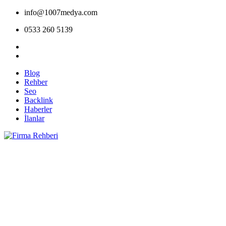
info@1007medya.com
0533 260 5139
Blog
Rehber
Seo
Backlink
Haberler
İlanlar