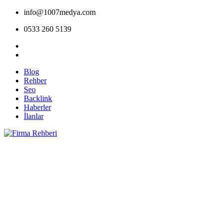
info@1007medya.com
0533 260 5139
Blog
Rehber
Seo
Backlink
Haberler
İlanlar