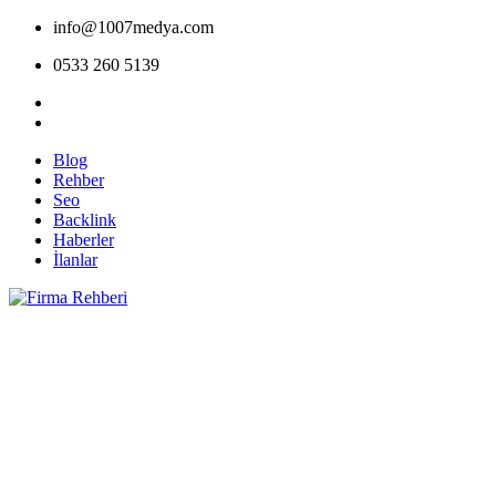
info@1007medya.com
0533 260 5139
Blog
Rehber
Seo
Backlink
Haberler
İlanlar