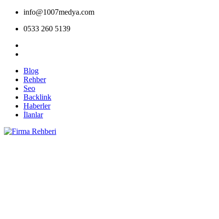
info@1007medya.com
0533 260 5139
Blog
Rehber
Seo
Backlink
Haberler
İlanlar