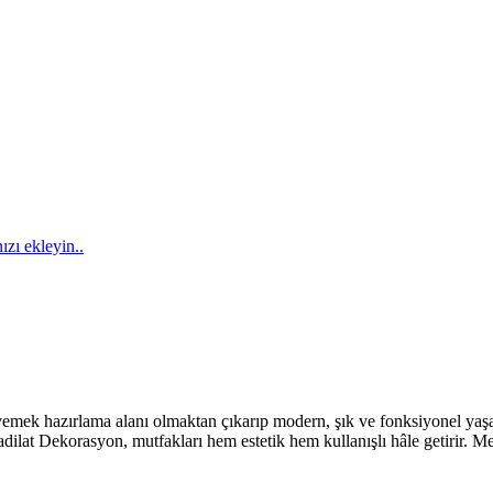
ızı ekleyin..
emek hazırlama alanı olmaktan çıkarıp modern, şık ve fonksiyonel yaşam
 Tadilat Dekorasyon, mutfakları hem estetik hem kullanışlı hâle getirir