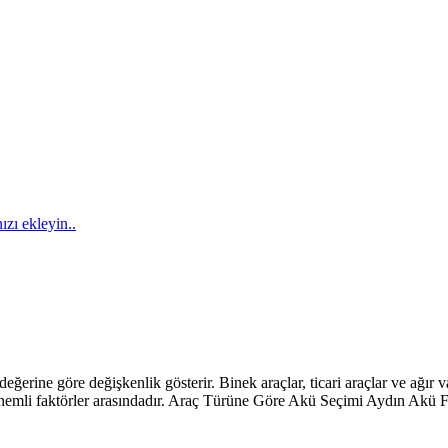
ızı ekleyin..
erine göre değişkenlik gösterir. Binek araçlar, ticari araçlar ve ağır vas
n önemli faktörler arasındadır. Araç Türüne Göre Akü Seçimi Aydın Akü 