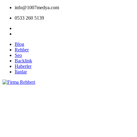
info@1007medya.com
0533 260 5139
Blog
Rehber
Seo
Backlink
Haberler
İlanlar