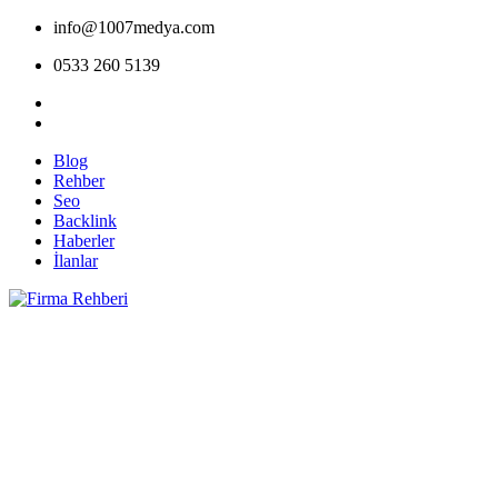
info@1007medya.com
0533 260 5139
Blog
Rehber
Seo
Backlink
Haberler
İlanlar