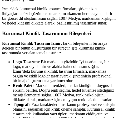
İzmir’deki kurumsal kimlik tasarımı firmaları, şirketinizin
ihtiyaçlarına özel çözümler sunarak, markanızın her detayda tutarlı
bir görsel dil oluşturmasını sağlar. 1007 Medya, markanızın kişiliğini
ve hedef kitlesini dikkate alarak, özelleştirilmiş tasarımlar sunar.
Kurumsal Kimlik Tasarımının Bileşenleri
Kurumsal Kimlik Tasarımı İzmir
, farklı bileşenlerin bir araya
gelerek bir bütün oluşturduğu bir süreçtir. İşte kurumsal kimlik
tasarımında yer alan temel unsurlar:
Logo Tasarımı
: Bir markanın yüzüdür. İyi tasarlanmış bir
logo, markayı tanıtır ve akılda kalıcı olmasını sağlar.
İzmir’deki kurumsal kimlik tasarımı firmaları, markanıza
özgün ve etkili logolar tasarlayarak, şirketinizin profesyonel
bir imaj oluşturmasına yardımcı olur.
Renk Paleti
: Markanın renkleri, marka kimliğinin duygusal
etkisini belirler. Doğru renk seçimi, hedef kitlenize istediğiniz
mesajı iletmenizi sağlar. 1007 Medya, renk psikolojisini
dikkate alarak, markanız için en uygun renk paletini tasarlar.
Tipografi
: Yazı karakterleri, markanın profesyonel ve anlaşılır
olmasını sağlamak için kritik öneme sahiptir. Kurumsal kimlik
tasarımında kullanılan yazı tipleri, markanın ciddiyetini ve