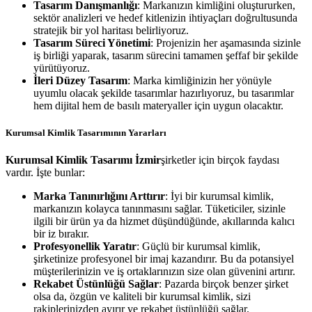
Tasarım Danışmanlığı
: Markanızın kimliğini oluştururken,
sektör analizleri ve hedef kitlenizin ihtiyaçları doğrultusunda
stratejik bir yol haritası belirliyoruz.
Tasarım Süreci Yönetimi
: Projenizin her aşamasında sizinle
iş birliği yaparak, tasarım sürecini tamamen şeffaf bir şekilde
yürütüyoruz.
İleri Düzey Tasarım
: Marka kimliğinizin her yönüyle
uyumlu olacak şekilde tasarımlar hazırlıyoruz, bu tasarımlar
hem dijital hem de basılı materyaller için uygun olacaktır.
Kurumsal Kimlik Tasarımının Yararları
Kurumsal Kimlik Tasarımı İzmir
şirketler için birçok faydası
vardır. İşte bunlar:
Marka Tanınırlığını Arttırır
: İyi bir kurumsal kimlik,
markanızın kolayca tanınmasını sağlar. Tüketiciler, sizinle
ilgili bir ürün ya da hizmet düşündüğünde, akıllarında kalıcı
bir iz bırakır.
Profesyonellik Yaratır
: Güçlü bir kurumsal kimlik,
şirketinize profesyonel bir imaj kazandırır. Bu da potansiyel
müşterilerinizin ve iş ortaklarınızın size olan güvenini artırır.
Rekabet Üstünlüğü Sağlar
: Pazarda birçok benzer şirket
olsa da, özgün ve kaliteli bir kurumsal kimlik, sizi
rakiplerinizden ayırır ve rekabet üstünlüğü sağlar.