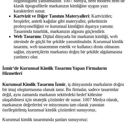
özgünlüğünü yansıtmalıdır. 1007 Medya, hem modern hem de
klasik tipografilerle markanızın kimliğine uygun yazı
karakterleri sunar.
Kartvizit ve Diğer Tanıtım Materyalleri
: Kartvizitler,
broşürler, antetli kağıtlar gibi materyaller, şirketinizin
profesyonelliğini ve kurumsal kimliğini dışarıya yansıtır.
Tasarımda tutarlılık, markanızın algısını güçlendirir.
Web Tasarımı
: Dijital dünyada bir markanın kimliği, web
sitesinde de güçlü bir şekilde yansıtılmalıdır. Kurumsal kimlik
tasarımı, web tasarımının estetik ve kullanıcı dostu olmasını
sağlar, ziyaretçilerin markanızı doğru bir şekilde algılamasına
yardımcı olur.
İzmir’de Kurumsal Kimlik Tasarımı Yapan Firmaların
Hizmetleri
Kurumsal Kimlik Tasarımı İzmir
, iş dünyasında markaların doğru
bir imaj oluşturmasına olanak tanır. Bu firmalar, sadece tasarımlar
değil, aynı zamanda markanın sektördeki hedef kitlesine
ulaşabilmesi için stratejik çözümler de sunar. 1007 Medya olarak,
markanızın değerlerini ve misyonunu tam olarak yansıtan
özelleştirilmiş kurumsal kimlik çözümleri sunuyoruz.
Kurumsal kimlik tasarımında şunları sunuyoruz: