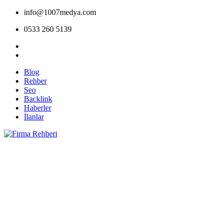
info@1007medya.com
0533 260 5139
Blog
Rehber
Seo
Backlink
Haberler
İlanlar