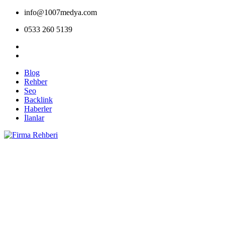
info@1007medya.com
0533 260 5139
Blog
Rehber
Seo
Backlink
Haberler
İlanlar