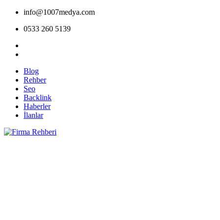
info@1007medya.com
0533 260 5139
Blog
Rehber
Seo
Backlink
Haberler
İlanlar