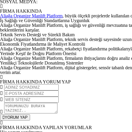
SOSYAL MEDYA
:
FİRMA HAKKINDA
Aliağa Organize Manlift Platform
, büyük ölçekli projelerde kullanılan 
İş Sağlığı ve Güvenliği Standartlarına Uygunluk
Aliağa Organize Manlift Platform
, iş sağlığı ve güvenliği mevzuatına t
beklentilerini karşılar.
Teknik Servis Desteği ve Sürekli Bakım
Aliağa Organize Manlift Platform
, teknik servis desteği sayesinde uzu
Ekonomik Fiyatlandırma ile Maliyet Kontrolü
Aliağa Organize Manlift Platform
, rekabetçi fiyatlandırma politikaları
Yerinde Keşif ile Doğru Platform Önerisi
Aliağa Organize Manlift Platform
, firmaların ihtiyaçlarını doğru anali
Yenilikçi Teknolojilerle Donatılmış Sistemler
Aliağa Organize Manlift Platform
, dijital göstergeler, sensör tabanlı 
verim artar.
FİRMA HAKKINDA YORUM YAP
YORUM YAP
FİRMA HAKKINDA YAPILAN YORUMLAR