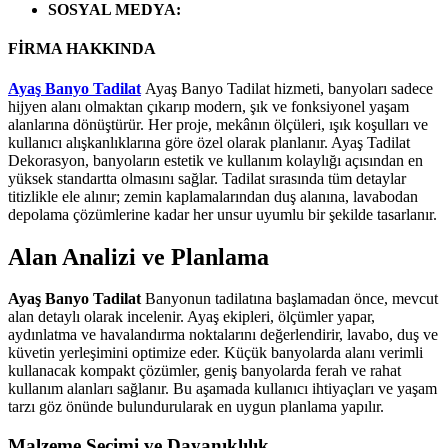
SOSYAL MEDYA
:
FİRMA HAKKINDA
Ayaş Banyo Tadilat
Ayaş Banyo Tadilat hizmeti, banyoları sadece
hijyen alanı olmaktan çıkarıp modern, şık ve fonksiyonel yaşam
alanlarına dönüştürür. Her proje, mekânın ölçüleri, ışık koşulları ve
kullanıcı alışkanlıklarına göre özel olarak planlanır. Ayaş Tadilat
Dekorasyon, banyoların estetik ve kullanım kolaylığı açısından en
yüksek standartta olmasını sağlar. Tadilat sırasında tüm detaylar
titizlikle ele alınır; zemin kaplamalarından duş alanına, lavabodan
depolama çözümlerine kadar her unsur uyumlu bir şekilde tasarlanır.
Alan Analizi ve Planlama
Ayaş Banyo Tadilat
Banyonun tadilatına başlamadan önce, mevcut
alan detaylı olarak incelenir. Ayaş ekipleri, ölçümler yapar,
aydınlatma ve havalandırma noktalarını değerlendirir, lavabo, duş ve
küvetin yerleşimini optimize eder. Küçük banyolarda alanı verimli
kullanacak kompakt çözümler, geniş banyolarda ferah ve rahat
kullanım alanları sağlanır. Bu aşamada kullanıcı ihtiyaçları ve yaşam
tarzı göz önünde bulundurularak en uygun planlama yapılır.
Malzeme Seçimi ve Dayanıklılık