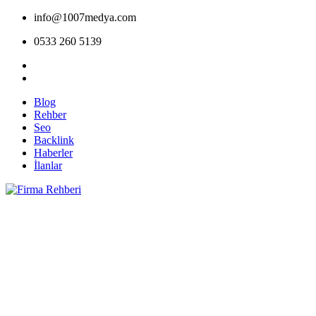
info@1007medya.com
0533 260 5139
Blog
Rehber
Seo
Backlink
Haberler
İlanlar