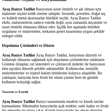
Ayaş Banyo Tadilat
Banyonun uzun ömürlü ve şık olması için
malzeme seçimi kritik öneme sahiptir. Seramik, porselen, doğal taş
ve kaliteli metal aksesuarlar titizlikle seçilir. Ayaş Banyo Tadilat
ekibi, malzemelerin sadece estetik değil, aynı zamanda dayanıklı ve
uzun ömürlü olmasına dikkat eder. İşçilik her aşamada titizlikle
uygulanır ve malzemeler, mekanın genel tasarımına uygun şekilde
entegre edilir.
Depolama Çözümleri ve Düzen
Ayaş Banyo Tadilat
Ayaş Banyo Tadilat, banyonun düzenli ve
kullanışlı olmasını sağlamak için depolama çözümlerine odaklanır.
Gömme dolaplar, raf sistemleri ve çekmeceli üniteler ile banyonun
tüm eşyaları düzenli şekilde saklanabilir. Kullanıcılar, temizlik
malzemelerine ve kişisel bakım ürünlerine kolayca ulaşabilir. Bu
yaklaşım, banyoda hem ferah bir ortam yaratır hem de günlük
kullanım kolaylığı sağlar.
Tasarım ve Estetik
Ayaş Banyo Tadilat
Banyo tasarımında modern ve klasik tarzlar
harmanlanır. Minimalist banyolarda açık renkler, sade hatlar ve ferah
bir atmosfer ön plana çıkar. Klasik banyolarda ise ahşap detaylar,