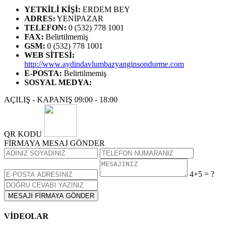
YETKİLİ KİŞİ
:
ERDEM BEY
ADRES
:
YENİPAZAR
TELEFON
:
0 (532) 778 1001
FAX
:
Belirtilmemiş
GSM
:
0 (532) 778 1001
WEB SİTESİ
:
http://www.aydindavlumbazyanginsondurme.com
E-POSTA
:
Belirtilmemiş
SOSYAL MEDYA
:
AÇILIŞ - KAPANIŞ
09:00 - 18:00
QR KODU
FİRMAYA MESAJ GÖNDER
4+5 = ?
MESAJI FİRMAYA GÖNDER
VİDEOLAR