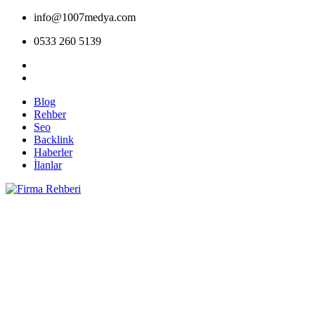
info@1007medya.com
0533 260 5139
Blog
Rehber
Seo
Backlink
Haberler
İlanlar