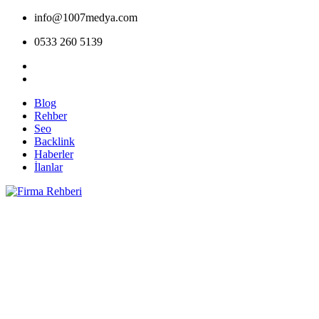
info@1007medya.com
0533 260 5139
Blog
Rehber
Seo
Backlink
Haberler
İlanlar