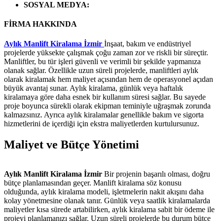
SOSYAL MEDYA
:
FİRMA HAKKINDA
Aylık Manlift Kiralama İzmir
İnşaat, bakım ve endüstriyel
projelerde yüksekte çalışmak çoğu zaman zor ve riskli bir süreçtir.
Manliftler, bu tür işleri güvenli ve verimli bir şekilde yapmanıza
olanak sağlar. Özellikle uzun süreli projelerde, manliftleri aylık
olarak kiralamak hem maliyet açısından hem de operasyonel açıdan
büyük avantaj sunar. Aylık kiralama, günlük veya haftalık
kiralamaya göre daha esnek bir kullanım süresi sağlar. Bu sayede
proje boyunca sürekli olarak ekipman teminiyle uğraşmak zorunda
kalmazsınız. Ayrıca aylık kiralamalar genellikle bakım ve sigorta
hizmetlerini de içerdiği için ekstra maliyetlerden kurtulursunuz.
Maliyet ve Bütçe Yönetimi
Aylık Manlift Kiralama İzmir
Bir projenin başarılı olması, doğru
bütçe planlamasından geçer. Manlift kiralama söz konusu
olduğunda, aylık kiralama modeli, işletmelerin nakit akışını daha
kolay yönetmesine olanak tanır. Günlük veya saatlik kiralamalarda
maliyetler kısa sürede artabilirken, aylık kiralama sabit bir ödeme ile
projeyi planlamanızı sağlar. Uzun süreli projelerde bu durum bütçe