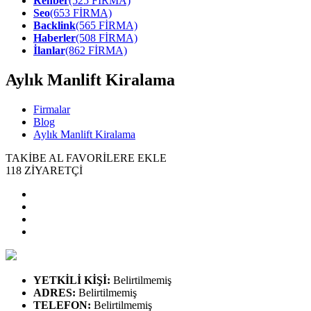
Rehber
(525 FİRMA)
Seo
(653 FİRMA)
Backlink
(565 FİRMA)
Haberler
(508 FİRMA)
İlanlar
(862 FİRMA)
Aylık Manlift Kiralama
Firmalar
Blog
Aylık Manlift Kiralama
TAKİBE AL
FAVORİLERE EKLE
118
ZİYARETÇİ
YETKİLİ KİŞİ
:
Belirtilmemiş
ADRES
:
Belirtilmemiş
TELEFON
:
Belirtilmemiş