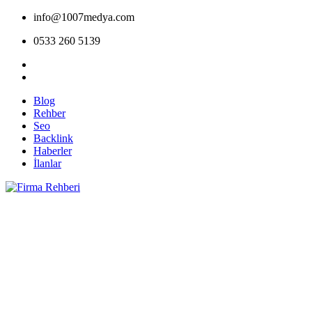
info@1007medya.com
0533 260 5139
Blog
Rehber
Seo
Backlink
Haberler
İlanlar