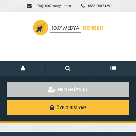
info@1007medya.com
0533 260 5139
HEMEN ÜYE OL
ÜYE GİRİŞİ YAP