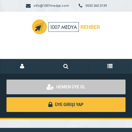
info@1007medya.com
0533 260 5139
HEMEN ÜYE OL
ÜYE GİRİŞİ YAP