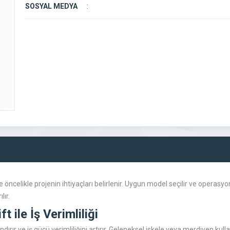
SOSYAL MEDYA
:
öncelikle projenin ihtiyaçları belirlenir. Uygun model seçilir ve operasyon 
lır.
ft
ile İş Verimliliği
landırır ve iş gücü verimliliğini artırır. Geleneksel iskele veya merdiven ku