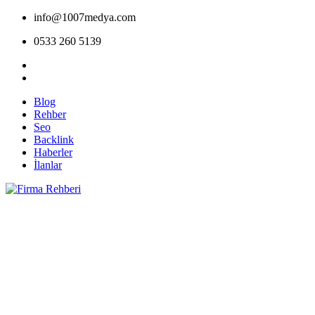
info@1007medya.com
0533 260 5139
Blog
Rehber
Seo
Backlink
Haberler
İlanlar