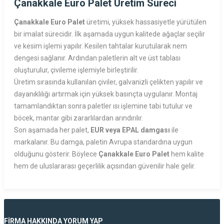
Çanakkale Euro Palet Üretim Süreci
Çanakkale Euro Palet
üretimi, yüksek hassasiyetle yürütülen
bir imalat sürecidir. İlk aşamada uygun kalitede ağaçlar seçilir
ve kesim işlemi yapılır. Kesilen tahtalar kurutularak nem
dengesi sağlanır. Ardından paletlerin alt ve üst tablası
oluşturulur, çivileme işlemiyle birleştirilir.
Üretim sırasında kullanılan çiviler, galvanizli çelikten yapılır ve
dayanıklılığı artırmak için yüksek basınçta uygulanır. Montaj
tamamlandıktan sonra paletler ısı işlemine tabi tutulur ve
böcek, mantar gibi zararlılardan arındırılır.
Son aşamada her palet,
EUR veya EPAL damgası
ile
markalanır. Bu damga, paletin Avrupa standardına uygun
olduğunu gösterir. Böylece
Çanakkale Euro Palet
hem kalite
hem de uluslararası geçerlilik açısından güvenilir hale gelir.
FİRMA HAKKINDA YORUM YAP