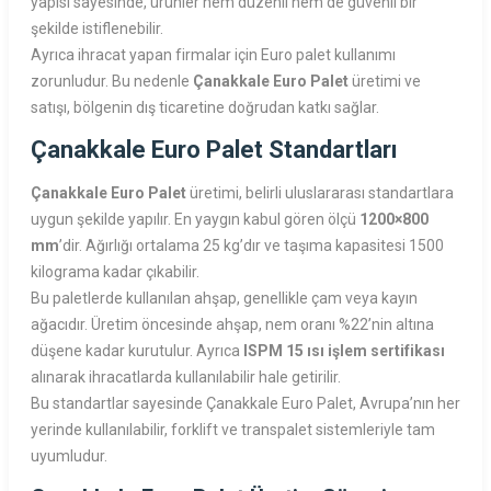
yapısı sayesinde, ürünler hem düzenli hem de güvenli bir
şekilde istiflenebilir.
Ayrıca ihracat yapan firmalar için Euro palet kullanımı
zorunludur. Bu nedenle
Çanakkale Euro Palet
üretimi ve
satışı, bölgenin dış ticaretine doğrudan katkı sağlar.
Çanakkale Euro Palet Standartları
Çanakkale Euro Palet
üretimi, belirli uluslararası standartlara
uygun şekilde yapılır. En yaygın kabul gören ölçü
1200×800
mm
’dir. Ağırlığı ortalama 25 kg’dır ve taşıma kapasitesi 1500
kilograma kadar çıkabilir.
Bu paletlerde kullanılan ahşap, genellikle çam veya kayın
ağacıdır. Üretim öncesinde ahşap, nem oranı %22’nin altına
düşene kadar kurutulur. Ayrıca
ISPM 15 ısı işlem sertifikası
alınarak ihracatlarda kullanılabilir hale getirilir.
Bu standartlar sayesinde Çanakkale Euro Palet, Avrupa’nın her
yerinde kullanılabilir, forklift ve transpalet sistemleriyle tam
uyumludur.