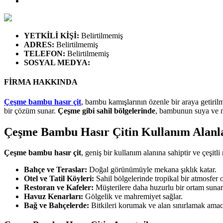
YETKİLİ KİŞİ
:
Belirtilmemiş
ADRES
:
Belirtilmemiş
TELEFON
:
Belirtilmemiş
SOSYAL MEDYA
:
FİRMA HAKKINDA
Çeşme bambu hasır çit
, bambu kamışlarının özenle bir araya getirilme
bir çözüm sunar.
Çeşme gibi sahil bölgelerinde
, bambunun suya ve ne
Çeşme Bambu Hasır Çitin Kullanım Alanl
Çeşme bambu hasır çit
, geniş bir kullanım alanına sahiptir ve çeşitli
Bahçe ve Teraslar:
Doğal görünümüyle mekana şıklık katar.
Otel ve Tatil Köyleri:
Sahil bölgelerinde tropikal bir atmosfer o
Restoran ve Kafeler:
Müşterilere daha huzurlu bir ortam sunar
Havuz Kenarları:
Gölgelik ve mahremiyet sağlar.
Bağ ve Bahçelerde:
Bitkileri korumak ve alan sınırlamak amacıy