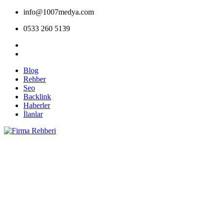
info@1007medya.com
0533 260 5139
Blog
Rehber
Seo
Backlink
Haberler
İlanlar