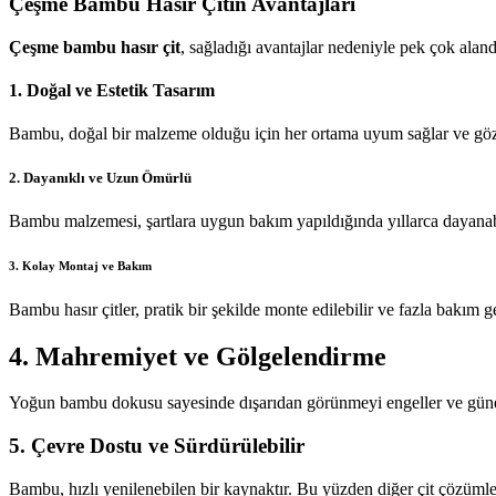
Çeşme Bambu Hasır Çitin Avantajları
Çeşme bambu hasır çit
, sağladığı avantajlar nedeniyle pek çok alan
1. Doğal ve Estetik Tasarım
Bambu, doğal bir malzeme olduğu için her ortama uyum sağlar ve göz
2. Dayanıklı ve Uzun Ömürlü
Bambu malzemesi, şartlara uygun bakım yapıldığında yıllarca dayanabil
3. Kolay Montaj ve Bakım
Bambu hasır çitler, pratik bir şekilde monte edilebilir ve fazla bakım ge
4. Mahremiyet ve Gölgelendirme
Yoğun bambu dokusu sayesinde dışarıdan görünmeyi engeller ve güne
5. Çevre Dostu ve Sürdürülebilir
Bambu, hızlı yenilenebilen bir kaynaktır. Bu yüzden diğer çit çözümle