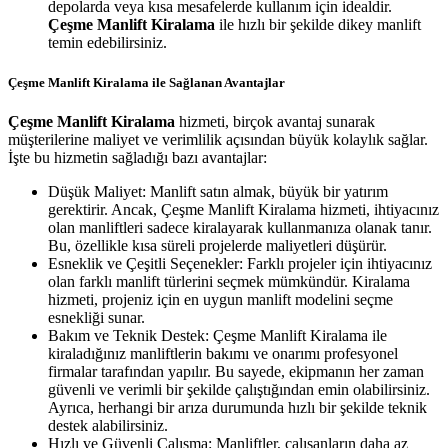
depolarda veya kısa mesafelerde kullanım için idealdir.
Çeşme Manlift Kiralama
ile hızlı bir şekilde dikey manlift
temin edebilirsiniz.
Çeşme Manlift Kiralama ile Sağlanan Avantajlar
Çeşme Manlift Kiralama
hizmeti, birçok avantaj sunarak
müşterilerine maliyet ve verimlilik açısından büyük kolaylık sağlar.
İşte bu hizmetin sağladığı bazı avantajlar:
Düşük Maliyet: Manlift satın almak, büyük bir yatırım
gerektirir. Ancak, Çeşme Manlift Kiralama hizmeti, ihtiyacınız
olan manliftleri sadece kiralayarak kullanmanıza olanak tanır.
Bu, özellikle kısa süreli projelerde maliyetleri düşürür.
Esneklik ve Çeşitli Seçenekler: Farklı projeler için ihtiyacınız
olan farklı manlift türlerini seçmek mümkündür. Kiralama
hizmeti, projeniz için en uygun manlift modelini seçme
esnekliği sunar.
Bakım ve Teknik Destek: Çeşme Manlift Kiralama ile
kiraladığınız manliftlerin bakımı ve onarımı profesyonel
firmalar tarafından yapılır. Bu sayede, ekipmanın her zaman
güvenli ve verimli bir şekilde çalıştığından emin olabilirsiniz.
Ayrıca, herhangi bir arıza durumunda hızlı bir şekilde teknik
destek alabilirsiniz.
Hızlı ve Güvenli Çalışma: Manliftler, çalışanların daha az