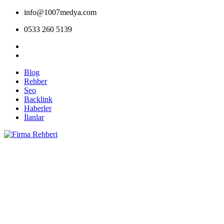
info@1007medya.com
0533 260 5139
Blog
Rehber
Seo
Backlink
Haberler
İlanlar