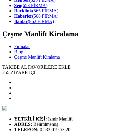
Rehber
(525 FİRMA)
Seo
(653 FİRMA)
Backlink
(565 FİRMA)
Haberler
(508 FİRMA)
İlanlar
(862 FİRMA)
Çeşme Manlift Kiralama
Firmalar
Blog
Çeşme Manlift Kiralama
TAKİBE AL
FAVORİLERE EKLE
255
ZİYARETÇİ
YETKİLİ KİŞİ
:
İzmir Manlift
ADRES
:
Belirtilmemiş
TELEFON
:
0 533 019 53 20