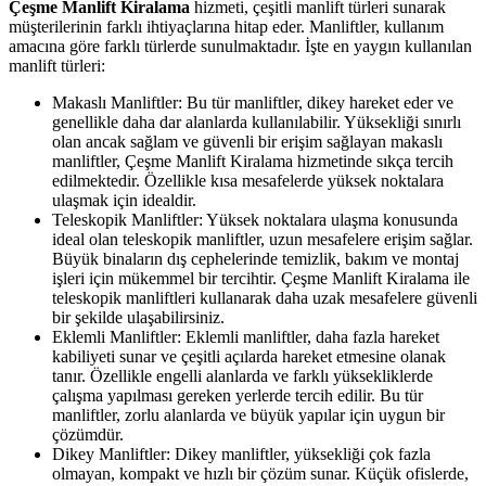
Çeşme Manlift Kiralama
hizmeti, çeşitli manlift türleri sunarak
müşterilerinin farklı ihtiyaçlarına hitap eder. Manliftler, kullanım
amacına göre farklı türlerde sunulmaktadır. İşte en yaygın kullanılan
manlift türleri:
Makaslı Manliftler: Bu tür manliftler, dikey hareket eder ve
genellikle daha dar alanlarda kullanılabilir. Yüksekliği sınırlı
olan ancak sağlam ve güvenli bir erişim sağlayan makaslı
manliftler, Çeşme Manlift Kiralama hizmetinde sıkça tercih
edilmektedir. Özellikle kısa mesafelerde yüksek noktalara
ulaşmak için idealdir.
Teleskopik Manliftler: Yüksek noktalara ulaşma konusunda
ideal olan teleskopik manliftler, uzun mesafelere erişim sağlar.
Büyük binaların dış cephelerinde temizlik, bakım ve montaj
işleri için mükemmel bir tercihtir. Çeşme Manlift Kiralama ile
teleskopik manliftleri kullanarak daha uzak mesafelere güvenli
bir şekilde ulaşabilirsiniz.
Eklemli Manliftler: Eklemli manliftler, daha fazla hareket
kabiliyeti sunar ve çeşitli açılarda hareket etmesine olanak
tanır. Özellikle engelli alanlarda ve farklı yüksekliklerde
çalışma yapılması gereken yerlerde tercih edilir. Bu tür
manliftler, zorlu alanlarda ve büyük yapılar için uygun bir
çözümdür.
Dikey Manliftler: Dikey manliftler, yüksekliği çok fazla
olmayan, kompakt ve hızlı bir çözüm sunar. Küçük ofislerde,