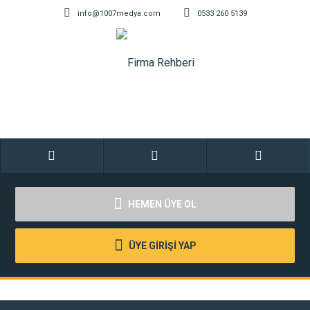
info@1007medya.com
0533 260 5139
HEMEN ÜYE OL
ÜYE GİRİŞİ YAP