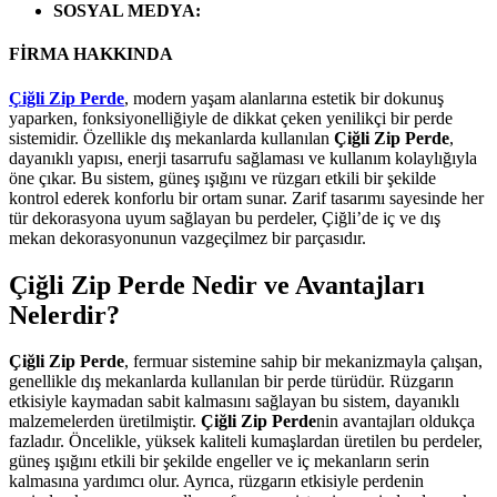
SOSYAL MEDYA
:
FİRMA HAKKINDA
Çiğli Zip Perde
, modern yaşam alanlarına estetik bir dokunuş
yaparken, fonksiyonelliğiyle de dikkat çeken yenilikçi bir perde
sistemidir. Özellikle dış mekanlarda kullanılan
Çiğli Zip Perde
,
dayanıklı yapısı, enerji tasarrufu sağlaması ve kullanım kolaylığıyla
öne çıkar. Bu sistem, güneş ışığını ve rüzgarı etkili bir şekilde
kontrol ederek konforlu bir ortam sunar. Zarif tasarımı sayesinde her
tür dekorasyona uyum sağlayan bu perdeler, Çiğli’de iç ve dış
mekan dekorasyonunun vazgeçilmez bir parçasıdır.
Çiğli Zip Perde Nedir ve Avantajları
Nelerdir?
Çiğli Zip Perde
, fermuar sistemine sahip bir mekanizmayla çalışan,
genellikle dış mekanlarda kullanılan bir perde türüdür. Rüzgarın
etkisiyle kaymadan sabit kalmasını sağlayan bu sistem, dayanıklı
malzemelerden üretilmiştir.
Çiğli Zip Perde
nin avantajları oldukça
fazladır. Öncelikle, yüksek kaliteli kumaşlardan üretilen bu perdeler,
güneş ışığını etkili bir şekilde engeller ve iç mekanların serin
kalmasına yardımcı olur. Ayrıca, rüzgarın etkisiyle perdenin