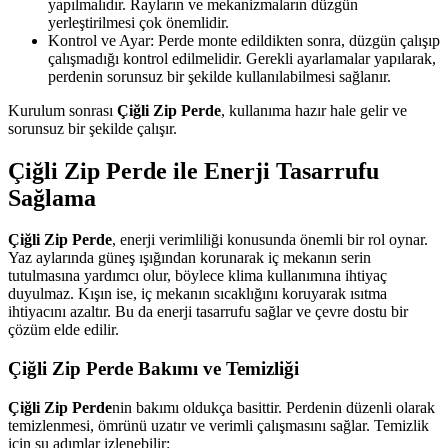
yapılmalıdır. Rayların ve mekanizmaların düzgün
yerleştirilmesi çok önemlidir.
Kontrol ve Ayar: Perde monte edildikten sonra, düzgün çalışıp
çalışmadığı kontrol edilmelidir. Gerekli ayarlamalar yapılarak,
perdenin sorunsuz bir şekilde kullanılabilmesi sağlanır.
Kurulum sonrası
Çiğli Zip Perde
, kullanıma hazır hale gelir ve
sorunsuz bir şekilde çalışır.
Çiğli Zip Perde ile Enerji Tasarrufu
Sağlama
Çiğli Zip Perde
, enerji verimliliği konusunda önemli bir rol oynar.
Yaz aylarında güneş ışığından korunarak iç mekanın serin
tutulmasına yardımcı olur, böylece klima kullanımına ihtiyaç
duyulmaz. Kışın ise, iç mekanın sıcaklığını koruyarak ısıtma
ihtiyacını azaltır. Bu da enerji tasarrufu sağlar ve çevre dostu bir
çözüm elde edilir.
Çiğli Zip Perde Bakımı ve Temizliği
Çiğli Zip Perde
nin bakımı oldukça basittir. Perdenin düzenli olarak
temizlenmesi, ömrünü uzatır ve verimli çalışmasını sağlar. Temizlik
için şu adımlar izlenebilir: