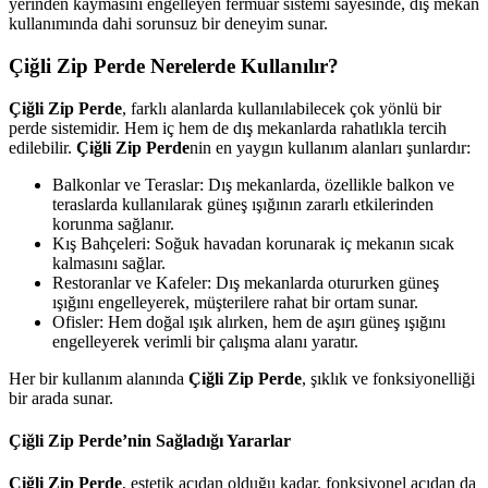
yerinden kaymasını engelleyen fermuar sistemi sayesinde, dış mekan
kullanımında dahi sorunsuz bir deneyim sunar.
Çiğli Zip Perde Nerelerde Kullanılır?
Çiğli Zip Perde
, farklı alanlarda kullanılabilecek çok yönlü bir
perde sistemidir. Hem iç hem de dış mekanlarda rahatlıkla tercih
edilebilir.
Çiğli Zip Perde
nin en yaygın kullanım alanları şunlardır:
Balkonlar ve Teraslar: Dış mekanlarda, özellikle balkon ve
teraslarda kullanılarak güneş ışığının zararlı etkilerinden
korunma sağlanır.
Kış Bahçeleri: Soğuk havadan korunarak iç mekanın sıcak
kalmasını sağlar.
Restoranlar ve Kafeler: Dış mekanlarda otururken güneş
ışığını engelleyerek, müşterilere rahat bir ortam sunar.
Ofisler: Hem doğal ışık alırken, hem de aşırı güneş ışığını
engelleyerek verimli bir çalışma alanı yaratır.
Her bir kullanım alanında
Çiğli Zip Perde
, şıklık ve fonksiyonelliği
bir arada sunar.
Çiğli Zip Perde’nin Sağladığı Yararlar
Çiğli Zip Perde
, estetik açıdan olduğu kadar, fonksiyonel açıdan da