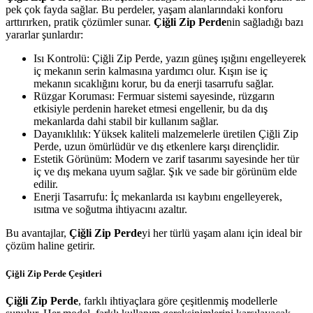
pek çok fayda sağlar. Bu perdeler, yaşam alanlarındaki konforu
arttırırken, pratik çözümler sunar.
Çiğli Zip Perde
nin sağladığı bazı
yararlar şunlardır:
Isı Kontrolü: Çiğli Zip Perde, yazın güneş ışığını engelleyerek
iç mekanın serin kalmasına yardımcı olur. Kışın ise iç
mekanın sıcaklığını korur, bu da enerji tasarrufu sağlar.
Rüzgar Koruması: Fermuar sistemi sayesinde, rüzgarın
etkisiyle perdenin hareket etmesi engellenir, bu da dış
mekanlarda dahi stabil bir kullanım sağlar.
Dayanıklılık: Yüksek kaliteli malzemelerle üretilen Çiğli Zip
Perde, uzun ömürlüdür ve dış etkenlere karşı dirençlidir.
Estetik Görünüm: Modern ve zarif tasarımı sayesinde her tür
iç ve dış mekana uyum sağlar. Şık ve sade bir görünüm elde
edilir.
Enerji Tasarrufu: İç mekanlarda ısı kaybını engelleyerek,
ısıtma ve soğutma ihtiyacını azaltır.
Bu avantajlar,
Çiğli Zip Perde
yi her türlü yaşam alanı için ideal bir
çözüm haline getirir.
Çiğli Zip Perde Çeşitleri
Çiğli Zip Perde
, farklı ihtiyaçlara göre çeşitlenmiş modellerle