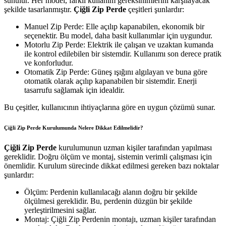
sunulur. Her model, farklı kullanım gereksinimlerini karşılayacak
şekilde tasarlanmıştır.
Çiğli Zip Perde
çeşitleri şunlardır:
Manuel Zip Perde: Elle açılıp kapanabilen, ekonomik bir
seçenektir. Bu model, daha basit kullanımlar için uygundur.
Motorlu Zip Perde: Elektrik ile çalışan ve uzaktan kumanda
ile kontrol edilebilen bir sistemdir. Kullanımı son derece pratik
ve konforludur.
Otomatik Zip Perde: Güneş ışığını algılayan ve buna göre
otomatik olarak açılıp kapanabilen bir sistemdir. Enerji
tasarrufu sağlamak için idealdir.
Bu çeşitler, kullanıcının ihtiyaçlarına göre en uygun çözümü sunar.
Çiğli Zip Perde Kurulumunda Nelere Dikkat Edilmelidir?
Çiğli Zip Perde
kurulumunun uzman kişiler tarafından yapılması
gereklidir. Doğru ölçüm ve montaj, sistemin verimli çalışması için
önemlidir. Kurulum sürecinde dikkat edilmesi gereken bazı noktalar
şunlardır:
Ölçüm: Perdenin kullanılacağı alanın doğru bir şekilde
ölçülmesi gereklidir. Bu, perdenin düzgün bir şekilde
yerleştirilmesini sağlar.
Montaj: Çiğli Zip Perdenin montajı, uzman kişiler tarafından