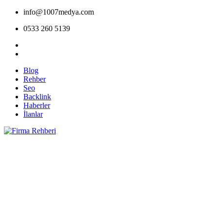
info@1007medya.com
0533 260 5139
Blog
Rehber
Seo
Backlink
Haberler
İlanlar