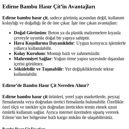
Edirne Bambu Hasır Çit’in Avantajları
Edirne bambu hasır çit
, sadece görünüş açısından değil, kullanım
kolaylığı ve doğallığı ile de öne çıkar. İşte öne çıkan avantajları:
Doğal Görünüm
: Beton ya da plastik malzemelere kıyasla
çevreyle uyumlu doğal bir yapıya sahiptir.
Hava Koşullarına Dayanıklıdır
: Uygun koruyucu işlemlerle
yıllarca kullanılabilir.
Kolay Kurulum
: Montajı hızlı ve zahmetsizdir.
Mahremiyet Sağlar
: Yoğun örme yapısı sayesinde dışarıdan
içerisi görülmez.
Sökülebilir ve Taşınabilir
: Yer değişikliklerinde tekrar
kullanılabilir.
Edirne’de Bambu Hasır Çit Nereden Alınır?
Edirne bambu hasır çit
ürünleri, yerel yapı marketlerde, peyzaj
firmalarında veya doğrudan üretici firmalarda bulunabilir. Özellikle
özel ölçü ve istekler için doğrudan üreticiden temin etmek uzun
ömürlü kullanım sağlar. Ayrıca internet üzerinden sipariş vererek
Edirne’nin her bölgesine hızlı kargo imkânı ile ulaşabilirsiniz.
Bambu Hasır Çit Fiyatları