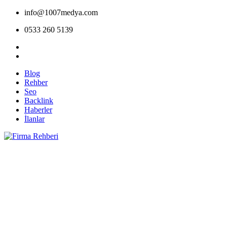
info@1007medya.com
0533 260 5139
Blog
Rehber
Seo
Backlink
Haberler
İlanlar