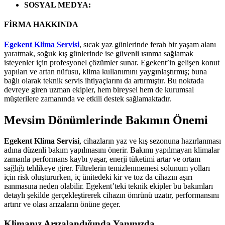
SOSYAL MEDYA
:
FİRMA HAKKINDA
Egekent Klima Servisi
, sıcak yaz günlerinde ferah bir yaşam alanı
yaratmak, soğuk kış günlerinde ise güvenli ısınma sağlamak
isteyenler için profesyonel çözümler sunar. Egekent’in gelişen konut
yapıları ve artan nüfusu, klima kullanımını yaygınlaştırmış; buna
bağlı olarak teknik servis ihtiyaçlarını da artırmıştır. Bu noktada
devreye giren uzman ekipler, hem bireysel hem de kurumsal
müşterilere zamanında ve etkili destek sağlamaktadır.
Mevsim Dönümlerinde Bakımın Önemi
Egekent Klima Servisi
, cihazların yaz ve kış sezonuna hazırlanması
adına düzenli bakım yapılmasını önerir. Bakımı yapılmayan klimalar
zamanla performans kaybı yaşar, enerji tüketimi artar ve ortam
sağlığı tehlikeye girer. Filtrelerin temizlenmemesi solunum yolları
için risk oluştururken, iç ünitedeki kir ve toz da cihazın aşırı
ısınmasına neden olabilir. Egekent’teki teknik ekipler bu bakımları
detaylı şekilde gerçekleştirerek cihazın ömrünü uzatır, performansını
artırır ve olası arızaların önüne geçer.
Klimanız Arızalandığında Yanınızda