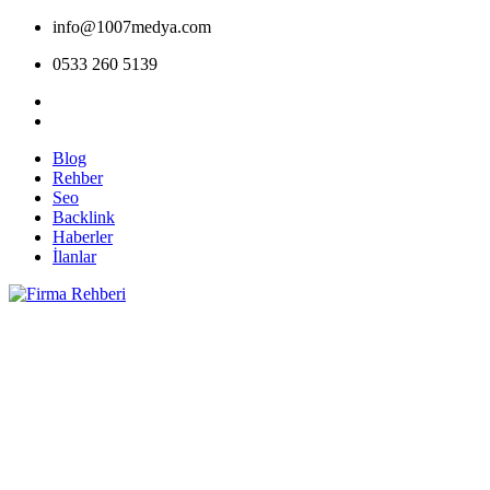
info@1007medya.com
0533 260 5139
Blog
Rehber
Seo
Backlink
Haberler
İlanlar