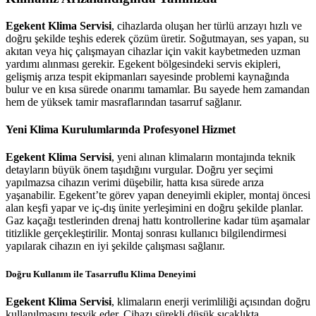
Egekent Klima Servisi
, cihazlarda oluşan her türlü arızayı hızlı ve
doğru şekilde teşhis ederek çözüm üretir. Soğutmayan, ses yapan, su
akıtan veya hiç çalışmayan cihazlar için vakit kaybetmeden uzman
yardımı alınması gerekir. Egekent bölgesindeki servis ekipleri,
gelişmiş arıza tespit ekipmanları sayesinde problemi kaynağında
bulur ve en kısa sürede onarımı tamamlar. Bu sayede hem zamandan
hem de yüksek tamir masraflarından tasarruf sağlanır.
Yeni Klima Kurulumlarında Profesyonel Hizmet
Egekent Klima Servisi
, yeni alınan klimaların montajında teknik
detayların büyük önem taşıdığını vurgular. Doğru yer seçimi
yapılmazsa cihazın verimi düşebilir, hatta kısa sürede arıza
yaşanabilir. Egekent’te görev yapan deneyimli ekipler, montaj öncesi
alan keşfi yapar ve iç-dış ünite yerleşimini en doğru şekilde planlar.
Gaz kaçağı testlerinden drenaj hattı kontrollerine kadar tüm aşamalar
titizlikle gerçekleştirilir. Montaj sonrası kullanıcı bilgilendirmesi
yapılarak cihazın en iyi şekilde çalışması sağlanır.
Doğru Kullanım ile Tasarruflu Klima Deneyimi
Egekent Klima Servisi
, klimaların enerji verimliliği açısından doğru
kullanılmasını teşvik eder. Cihazı sürekli düşük sıcaklıkta