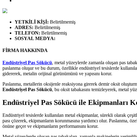
YETKİLİ KİŞİ
:
Belirtilmemiş
ADRES
:
Belirtilmemiş
TELEFON
:
Belirtilmemiş
SOSYAL MEDYA
:
FİRMA HAKKINDA
Endüstriyel Pas Sökücü
, metal yüzeylerde zamanla oluşan pas tabak
paslanma oluşur ve bu durum, özellikle endüstriyel tesislerde kullanıl
gidererek, metalin orijinal görünümünü ve yapısını korur.
Paslanma, metallerin oksijenle reaksiyona girerek demir oksit oluşturm
Endüstriyel Pas Sökücü
, bu oksit tabakasını temizleyerek, metal yü
Endüstriyel Pas Sökücü ile Ekipmanları 
Endüstriyel tesislerde kullanılan metal ekipmanlar, sürekli olarak çeşi
pası çözerek, ekipmanların korunmasına yardımcı olur. Paslanma, özelli
önüne geçer ve ekipmanların performansını korur.
Metal yüzeylerde oluşan pas tabakaları, zamanla makinelerin verimliliği