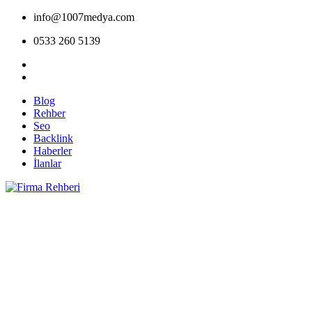
info@1007medya.com
0533 260 5139
Blog
Rehber
Seo
Backlink
Haberler
İlanlar