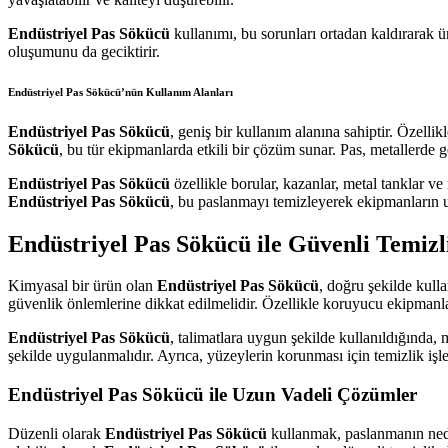
Endüstriyel Pas Sökücü
kullanımı, bu sorunları ortadan kaldırarak ü
oluşumunu da geciktirir.
Endüstriyel Pas Sökücü’nün Kullanım Alanları
Endüstriyel Pas Sökücü
, geniş bir kullanım alanına sahiptir. Özelli
Sökücü
, bu tür ekipmanlarda etkili bir çözüm sunar. Pas, metallerde 
Endüstriyel Pas Sökücü
özellikle borular, kazanlar, metal tanklar ve
Endüstriyel Pas Sökücü
, bu paslanmayı temizleyerek ekipmanların 
Endüstriyel Pas Sökücü ile Güvenli Temizl
Kimyasal bir ürün olan
Endüstriyel Pas Sökücü
, doğru şekilde kull
güvenlik önlemlerine dikkat edilmelidir. Özellikle koruyucu ekipmanla
Endüstriyel Pas Sökücü
, talimatlara uygun şekilde kullanıldığında,
şekilde uygulanmalıdır. Ayrıca, yüzeylerin korunması için temizlik işl
Endüstriyel Pas Sökücü ile Uzun Vadeli Çözümler
Düzenli olarak
Endüstriyel Pas Sökücü
kullanmak, paslanmanın neden