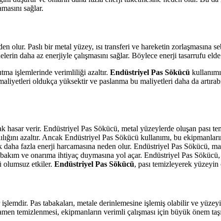
masını sağlar.
den olur. Paslı bir metal yüzey, ısı transferi ve hareketin zorlaşmasına 
lerin daha az enerjiyle çalışmasını sağlar. Böylece enerji tasarrufu elde 
tma işlemlerinde verimliliği azaltır.
Endüstriyel Pas Sökücü
kullanımı,
 maliyetleri oldukça yüksektir ve paslanma bu maliyetleri daha da artırabi
ak hasar verir. Endüstriyel Pas Sökücü, metal yüzeylerde oluşan pası t
ığını azaltır. Ancak Endüstriyel Pas Sökücü kullanımı, bu ekipmanları
k daha fazla enerji harcamasına neden olur. Endüstriyel Pas Sökücü, mak
bakım ve onarıma ihtiyaç duymasına yol açar. Endüstriyel Pas Sökücü, b
ü olumsuz etkiler.
Endüstriyel Pas Sökücü
, pası temizleyerek yüzeyin
şlemdir. Pas tabakaları, metale derinlemesine işlemiş olabilir ve yüzeyi 
men temizlenmesi, ekipmanların verimli çalışması için büyük önem taşır. 