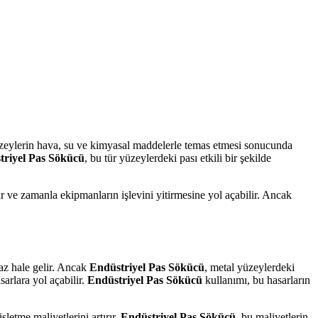
yüzeylerin hava, su ve kimyasal maddelerle temas etmesi sonucunda
triyel Pas Sökücü
, bu tür yüzeylerdeki pası etkili bir şekilde
r ve zamanla ekipmanların işlevini yitirmesine yol açabilir. Ancak
maz hale gelir. Ancak
Endüstriyel Pas Sökücü
, metal yüzeylerdeki
arlara yol açabilir.
Endüstriyel Pas Sökücü
kullanımı, bu hasarların
letme maliyetlerini artırır.
Endüstriyel Pas Sökücü
, bu maliyetlerin