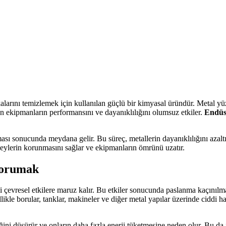
alarını temizlemek için kullanılan güçlü bir kimyasal üründür. Metal 
an ekipmanların performansını ve dayanıklılığını olumsuz etkiler.
Endüs
ası sonucunda meydana gelir. Bu süreç, metallerin dayanıklılığını azaltı
zeylerin korunmasını sağlar ve ekipmanların ömrünü uzatır.
Korumak
tli çevresel etkilere maruz kalır. Bu etkiler sonucunda paslanma kaçınıl
kle borular, tanklar, makineler ve diğer metal yapılar üzerinde ciddi has
ni düşürür ve onların daha fazla enerji tüketmesine neden olur. Bu da iş