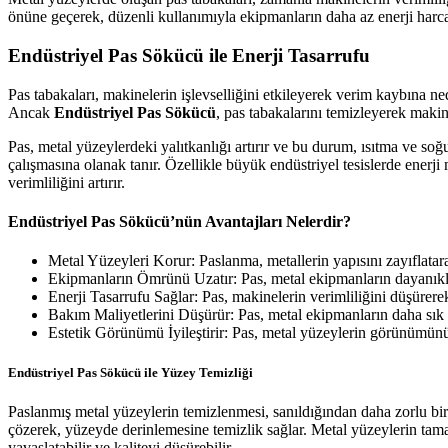
önüne geçerek, düzenli kullanımıyla ekipmanların daha az enerji harca
Endüstriyel Pas Sökücü ile Enerji Tasarrufu
Pas tabakaları, makinelerin işlevselliğini etkileyerek verim kaybına ne
Ancak
Endüstriyel Pas Sökücü
, pas tabakalarını temizleyerek makine
Pas, metal yüzeylerdeki yalıtkanlığı artırır ve bu durum, ısıtma ve soğu
çalışmasına olanak tanır. Özellikle büyük endüstriyel tesislerde enerji
verimliliğini artırır.
Endüstriyel Pas Sökücü’nün Avantajları Nelerdir?
Metal Yüzeyleri Korur: Paslanma, metallerin yapısını zayıflatar
Ekipmanların Ömrünü Uzatır: Pas, metal ekipmanların dayanıklıl
Enerji Tasarrufu Sağlar: Pas, makinelerin verimliliğini düşürere
Bakım Maliyetlerini Düşürür: Pas, metal ekipmanların daha sık 
Estetik Görünümü İyileştirir: Pas, metal yüzeylerin görünümün
Endüstriyel Pas Sökücü ile Yüzey Temizliği
Paslanmış metal yüzeylerin temizlenmesi, sanıldığından daha zorlu bir i
çözerek, yüzeyde derinlemesine temizlik sağlar. Metal yüzeylerin tama
yavaşlatabilir ve kaliteyi düşürebilir.