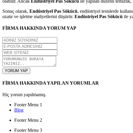
olabilir. Ancak
Endüstriyel Pas Sökücü
ile yapılan düzenli temizlik,
Sonuç olarak,
Endüstriyel Pas Sökücü
, endüstriyel tesislerde kull
uzatır ve işletme maliyetlerini düşürür.
Endüstriyel Pas Sökücü
ile y
FİRMA HAKKINDA YORUM YAP
YORUM YAP
FİRMA HAKKINDA YAPILAN YORUMLAR
Hiç yorum yapılmamış.
Footer Menu 1
Blog
Footer Menu 2
Footer Menu 3