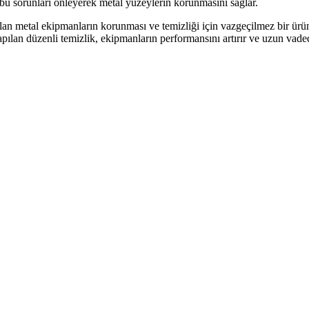
 bu sorunları önleyerek metal yüzeylerin korunmasını sağlar.
anılan metal ekipmanların korunması ve temizliği için vazgeçilmez bir ü
apılan düzenli temizlik, ekipmanların performansını artırır ve uzun vaded