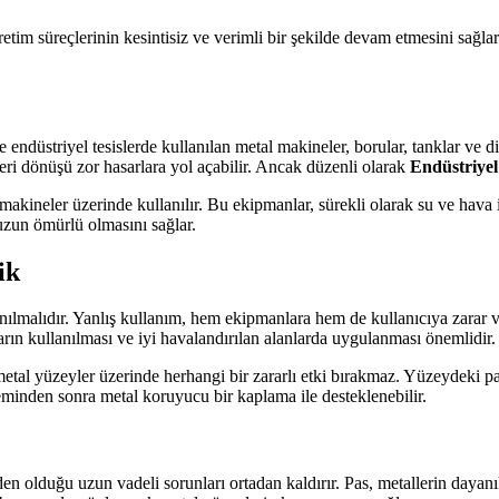
retim süreçlerinin kesintisiz ve verimli bir şekilde devam etmesini sağla
kle endüstriyel tesislerde kullanılan metal makineler, borular, tanklar ve
geri dönüşü zor hasarlara yol açabilir. Ancak düzenli olarak
Endüstriye
 makineler üzerinde kullanılır. Bu ekipmanlar, sürekli olarak su ve hava
uzun ömürlü olmasını sağlar.
ik
anılmalıdır. Yanlış kullanım, hem ekipmanlara hem de kullanıcıya zarar 
rın kullanılması ve iyi havalandırılan alanlarda uygulanması önemlidir.
 metal yüzeyler üzerinde herhangi bir zararlı etki bırakmaz. Yüzeydeki pa
eminden sonra metal koruyucu bir kaplama ile desteklenebilir.
 olduğu uzun vadeli sorunları ortadan kaldırır. Pas, metallerin dayanık