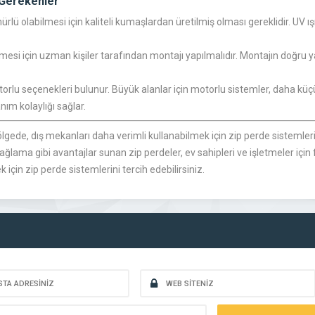
 Gerekenler
rlü olabilmesi için kaliteli kumaşlardan üretilmiş olması gereklidir. UV ı
mesi için uzman kişiler tarafından montajı yapılmalıdır. Montajın doğru y
torlu seçenekleri bulunur. Büyük alanlar için motorlu sistemler, daha küçük
nım kolaylığı sağlar.
 bölgede, dış mekanları daha verimli kullanabilmek için zip perde sistemle
ama gibi avantajlar sunan zip perdeler, ev sahipleri ve işletmeler için fon
 için zip perde sistemlerini tercih edebilirsiniz.