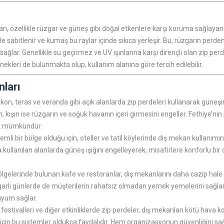
n, özellikle rüzgar ve güneş gibi doğal etkenlere karşı koruma sağlayan b
le sabitlenir ve kumaş bu raylar içinde sıkıca yerleşir. Bu, rüzgarın per
ağlar. Genellikle su geçirmez ve UV ışınlarına karşı dirençli olan zip per
ekleri de bulunmakta olup, kullanım alanına göre tercih edilebilir.
nları
 balkon, teras ve veranda gibi açık alanlarda zip perdeleri kullanarak güneşin
 kışın ise rüzgarın ve soğuk havanın içeri girmesini engeller. Fethiye’ni
ek mümkündür.
nemli bir bölge olduğu için, oteller ve tatil köylerinde dış mekan kullanımın
kullanılan alanlarda güneş ışığını engelleyerek, misafirlere konforlu bir
ölgelerinde bulunan kafe ve restoranlar, dış mekanlarını daha cazip hale g
üzgarlı günlerde de müşterilerin rahatsız olmadan yemek yemelerini sağla
uyum sağlar.
va festivalleri ve diğer etkinliklerde zip perdeler, dış mekanları kötü hava
için bu sistemler oldukça faydalıdır. Hem organizasyonun güvenliğini sağl