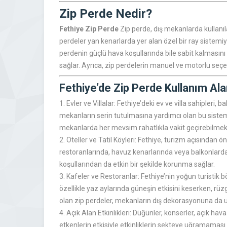
Zip Perde Nedir?
Fethiye Zip Perde
Zip perde, dış mekanlarda kullanıla
perdeler yan kenarlarda yer alan özel bir ray sistemiy
perdenin güçlü hava koşullarında bile sabit kalmasını s
sağlar. Ayrıca, zip perdelerin manuel ve motorlu seçen
Fethiye’de Zip Perde Kullanım Ala
1. Evler ve Villalar: Fethiye’deki ev ve villa sahipleri,
mekanların serin tutulmasına yardımcı olan bu sistem,
mekanlarda her mevsim rahatlıkla vakit geçirebilm
2. Oteller ve Tatil Köyleri: Fethiye, turizm açısından ö
restoranlarında, havuz kenarlarında veya balkonlarda 
koşullarından da etkin bir şekilde korunma sağlar.
3. Kafeler ve Restoranlar: Fethiye’nin yoğun turistik b
özellikle yaz aylarında güneşin etkisini keserken, r
olan zip perdeler, mekanların dış dekorasyonuna da 
4. Açık Alan Etkinlikleri: Düğünler, konserler, açık ha
etkenlerin etkisiyle etkinliklerin sekteye uğramaması 