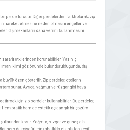
ir perde türüdür. Diğer perdelerden farklı olarak, zip
denin hareket etmesine neden olmasını engeller ve
deler, dış mekanların daha verimli kullanılmasını
 zararlı etkilerinden korunabilirler. Yazın iç
n ılıman iklimi göz önünde bulundurulduğunda, dış
a büyük özen gösterilir. Zip perdeler, otellerin
 ortam sunar. Ayrıca, yağmur ve rüzgar gibi hava
etirmek için zip perdeler kullanabilirler. Bu perdeler,
r. Hem pratik hem de estetik açıdan şık bir çözüm
 koşullarından korur. Yağmur, rüzgar ve güneş gibi
ar hem de misafirlerin rahatlıkla etkinlikten keyif