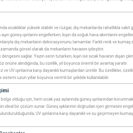
a sıcaklıklar yüksek olabilir ve rüzgar, dış mekanlarda rahatlıkla vakit ge
aşırı güneş ışınlarını engellerken, kışın da soğuk hava akımlarını engeller
rımlarıyla dış mekanların dekorasyonunu tamamlar. Farklı renk ve kumaş s
ı zamanda görsel olarak da mekanların havasını iyileştirir.
k dengesini sağlar. Yazın serin tutarken, kışın ise sıcak havanın dışarı çık
öz önüne alındığında, bu özellik, yıl boyunca önemli bir avantaj yaratır.
 ve UV ışınlarına karşı dayanıklı kumaşlardan üretilir. Bu özellikler, özell
 sistemi uzun yıllar boyunca verimli bir şekilde kullanılabilir.
çimi
ir bölge olduğu için, hem sıcak yaz aylarında güneş ışınlarından korun
k için ideal bir çözüm sunar. Güneş ışıklarının doğrudan içeri girmesini e
 bulundurulduğunda, UV ışınlarına karşı dayanıklı ve su geçirmeyen kumaşl