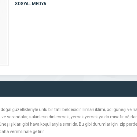
SOSYAL MEDYA
:
 doğal güzellikleriyle ünlü bir tatil beldesidir. Ilıman iklimi, bol güneşi ve
as ve verandalar, sakinlerin dinlenmek, yemek yemek ya da misafir ağırlamak
neş ışıkları gibi hava koşullarıyla sınırlıdır. Bu gibi durumlar için, zip p
aha verimli hale getirir.