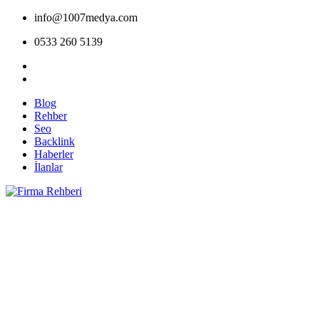
info@1007medya.com
0533 260 5139
Blog
Rehber
Seo
Backlink
Haberler
İlanlar