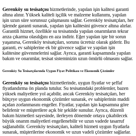
Gerenköy su tesisatçısı
hizmetlerinde, yapılan işin kalitesi garanti
altına alınır. Yüksek kaliteli işçilik ve malzeme kullanımı, yapılan
işin uzun süre sorunsuz çalışmasını sağlar. Gerenköy tesisatçıları, her
işlemde garanti sunarak, yapılan işin kalitesini güvence altına alırlar.
Garantili hizmet, özellikle su tesisatında yapılan onarımların tekrar
arıza çıkarma olasılığını en aza indirir. Eğer yapılan işte bir sorun
yaşanırsa, Gerenköy tesisatçıları, sorunu ücretsiz olarak giderir. Bu
garanti, ev sahiplerine ek bir güvence sağlar ve yapılan işin
kalitesine güvenmelerini sağlar. Ayrıca, garanti kapsamında yapılan
bakım ve onarımlar, tesisat sisteminizin uzun ömürlü olmasını sağlar.
Gerenköy Su Tesisatçılarında Uygun Fiyat Politikası ve Ekonomik Çözümler
Gerenköy su tesisatçısı
hizmetlerinde, uygun fiyatlar ve şeffaf
fiyatlandırma ön planda tutulur. Su tesisatındaki problemler, bazen
yüksek maliyetlere yol açabilir, ancak Gerenköy tesisatçıları, her
bütçeye uygun ekonomik çözümler sunarak, ev sahiplerinin maddi
açıdan zorlanmasını engeller. Fiyatlar, yapılan işin kapsamına göre
belirlenir ve müşterilere açık bir şekilde sunulur. Ayrıca, düzenli
bakım hizmetleri sayesinde, ilerleyen dönemde ortaya çıkabilecek
büyük onarım maliyetleri engellenebilir ve uzun vadede tasarruf
sağlanabilir. Gerenköy tesisatçıları, kaliteli hizmeti uygun fiyatlarla
sunarak, müşterilerine ekonomik ve uzun vadeli çözümler sağlarlar.