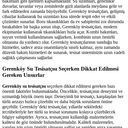
bakımları gibi işlemleri kapsamaktadır. Su sızıntıları, genellikle
duvarlar, tavanlar veya zeminlerde gizli alanlarda meydana gelir ve
fark edilmeden zamanla büyüyebilir. Gerenköy tesisatçıları, gelişmiş
cihazlar kullanarak bu sızıntıları kısa sürede tespit eder ve etkili
çözümler sunarlar. Boru tıkanıklıkları da ev sahiplerini zor durumda
bırakabilen bir başka sorun olup, Gerenköy tesisatçıları, modern
ekipmanlar kullanarak tıkanıklıkları hızla açar. Kombi bakımları,
suyun verimli kullanılmasını sağlarken, kombinin uzun ömürlü
olmasına da yardımcı olur. Gerenköy tesisatçılarının sunduğu bu
hizmetler, sadece arıza onarımlarıyla sınırlı kalmaz, aynı zamanda
düzenli bakım hizmetleri de sunarak, tesisat sisteminizin uzun vadeli
sağlıklı çalışmasını sağlarlar.
Gerenköy Su Tesisatçısı Seçerken Dikkat Edilmesi
Gereken Unsurlar
Gerenköy su tesisatçısı
seçerken dikkat edilmesi gereken bazı
önemli faktörler bulunmaktadır. Öncelikle, tesisatçının deneyimi ve
uzmanlığı büyük önem taşır. Deneyimli bir tesisatçı, karşılaşılan her
türlü arızayı hızlıca çözebilir ve daha büyük sorunların önüne
geçebilir. Gerenköy’deki tesisatçılar, yıllardır sektördeki
tecrübeleriyle her türlü su tesisat sorununu kolayca çözebilecek
bilgiye sahiptirler. Ayrıca, tesisatçının kullandığı malzemelerin
kalitesi de göz önünde bulundurulmalıdır. Kaliteli malzemeler,
yapılan işin uzun ömürlü olmasını sağlar ve yeniden arıza yaşanma