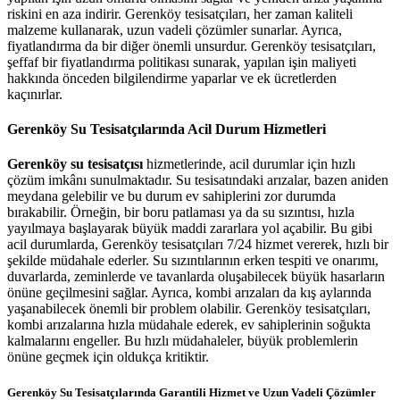
riskini en aza indirir. Gerenköy tesisatçıları, her zaman kaliteli
malzeme kullanarak, uzun vadeli çözümler sunarlar. Ayrıca,
fiyatlandırma da bir diğer önemli unsurdur. Gerenköy tesisatçıları,
şeffaf bir fiyatlandırma politikası sunarak, yapılan işin maliyeti
hakkında önceden bilgilendirme yaparlar ve ek ücretlerden
kaçınırlar.
Gerenköy Su Tesisatçılarında Acil Durum Hizmetleri
Gerenköy su tesisatçısı
hizmetlerinde, acil durumlar için hızlı
çözüm imkânı sunulmaktadır. Su tesisatındaki arızalar, bazen aniden
meydana gelebilir ve bu durum ev sahiplerini zor durumda
bırakabilir. Örneğin, bir boru patlaması ya da su sızıntısı, hızla
yayılmaya başlayarak büyük maddi zararlara yol açabilir. Bu gibi
acil durumlarda, Gerenköy tesisatçıları 7/24 hizmet vererek, hızlı bir
şekilde müdahale ederler. Su sızıntılarının erken tespiti ve onarımı,
duvarlarda, zeminlerde ve tavanlarda oluşabilecek büyük hasarların
önüne geçilmesini sağlar. Ayrıca, kombi arızaları da kış aylarında
yaşanabilecek önemli bir problem olabilir. Gerenköy tesisatçıları,
kombi arızalarına hızla müdahale ederek, ev sahiplerinin soğukta
kalmalarını engeller. Bu hızlı müdahaleler, büyük problemlerin
önüne geçmek için oldukça kritiktir.
Gerenköy Su Tesisatçılarında Garantili Hizmet ve Uzun Vadeli Çözümler