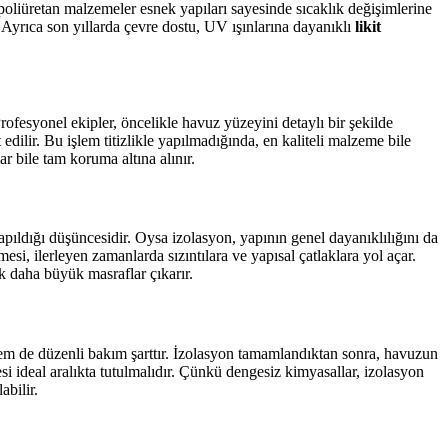
, poliüretan malzemeler esnek yapıları sayesinde sıcaklık değişimlerine
 Ayrıca son yıllarda çevre dostu, UV ışınlarına dayanıklı
likit
fesyonel ekipler, öncelikle havuz yüzeyini detaylı bir şekilde
dilir. Bu işlem titizlikle yapılmadığında, en kaliteli malzeme bile
r bile tam koruma altına alınır.
pıldığı düşüncesidir. Oysa izolasyon, yapının genel dayanıklılığını da
i, ilerleyen zamanlarda sızıntılara ve yapısal çatlaklara yol açar.
k daha büyük masraflar çıkarır.
hem de düzenli bakım şarttır. İzolasyon tamamlandıktan sonra, havuzun
si ideal aralıkta tutulmalıdır. Çünkü dengesiz kimyasallar, izolasyon
abilir.