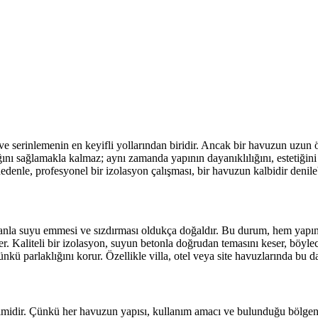
e serinlemenin en keyifli yollarından biridir. Ancak bir havuzun uzun ö
ğını sağlamakla kalmaz; aynı zamanda yapının dayanıklılığını, estetiği
edenle, profesyonel bir izolasyon çalışması, bir havuzun kalbidir denileb
amanla suyu emmesi ve sızdırması oldukça doğaldır. Bu durum, hem yapın
rer. Kaliteli bir izolasyon, suyun betonla doğrudan temasını keser, böy
kü parlaklığını korur. Özellikle villa, otel veya site havuzlarında bu d
midir. Çünkü her havuzun yapısı, kullanım amacı ve bulunduğu bölgenin