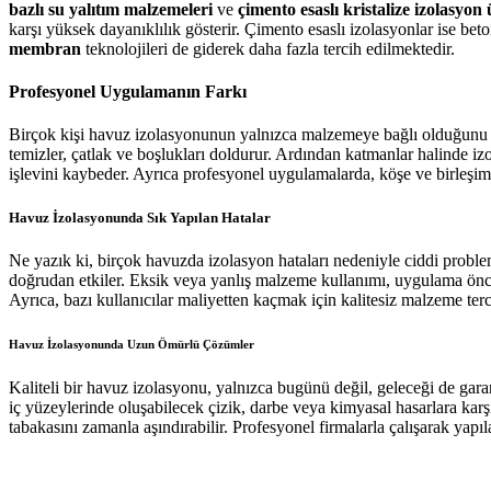
bazlı su yalıtım malzemeleri
ve
çimento esaslı kristalize izolasyon
karşı yüksek dayanıklılık gösterir. Çimento esaslı izolasyonlar ise be
membran
teknolojileri de giderek daha fazla tercih edilmektedir.
Profesyonel Uygulamanın Farkı
Birçok kişi havuz izolasyonunun yalnızca malzemeye bağlı olduğunu dü
temizler, çatlak ve boşlukları doldurur. Ardından katmanlar halinde iz
işlevini kaybeder. Ayrıca profesyonel uygulamalarda, köşe ve birleşim n
Havuz İzolasyonunda Sık Yapılan Hatalar
Ne yazık ki, birçok havuzda izolasyon hataları nedeniyle ciddi proble
doğrudan etkiler. Eksik veya yanlış malzeme kullanımı, uygulama önces
Ayrıca, bazı kullanıcılar maliyetten kaçmak için kalitesiz malzeme te
Havuz İzolasyonunda Uzun Ömürlü Çözümler
Kaliteli bir havuz izolasyonu, yalnızca bugünü değil, geleceği de ga
iç yüzeylerinde oluşabilecek çizik, darbe veya kimyasal hasarlara karşı
tabakasını zamanla aşındırabilir. Profesyonel firmalarla çalışarak yapı