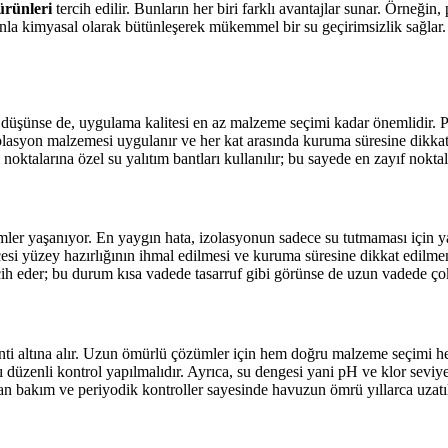
 ürünleri
tercih edilir. Bunların her biri farklı avantajlar sunar. Örneğin
tonla kimyasal olarak bütünleşerek mükemmel bir su geçirimsizlik sağlar.
şünse de, uygulama kalitesi en az malzeme seçimi kadar önemlidir. Pro
olasyon malzemesi uygulanır ve her kat arasında kuruma süresine dikkat e
oktalarına özel su yalıtım bantları kullanılır; bu sayede en zayıf noktala
mler yaşanıyor. En yaygın hata, izolasyonun sadece su tutmaması için ya
i yüzey hazırlığının ihmal edilmesi ve kuruma süresine dikkat edilmemes
rcih eder; bu durum kısa vadede tasarruf gibi görünse de uzun vadede ço
ranti altına alır. Uzun ömürlü çözümler için hem doğru malzeme seçimi 
 düzenli kontrol yapılmalıdır. Ayrıca, su dengesi yani pH ve klor seviye
lan bakım ve periyodik kontroller sayesinde havuzun ömrü yıllarca uzatıl