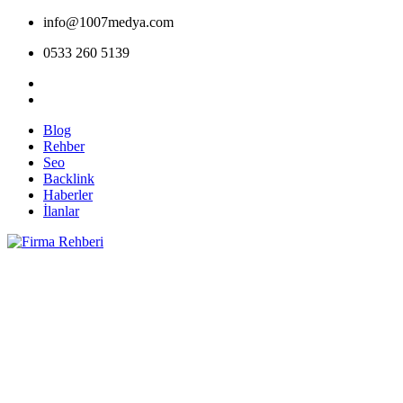
info@1007medya.com
0533 260 5139
Blog
Rehber
Seo
Backlink
Haberler
İlanlar