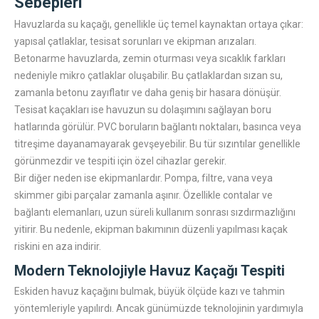
Sebepleri
Havuzlarda su kaçağı, genellikle üç temel kaynaktan ortaya çıkar:
yapısal çatlaklar, tesisat sorunları ve ekipman arızaları.
Betonarme havuzlarda, zemin oturması veya sıcaklık farkları
nedeniyle mikro çatlaklar oluşabilir. Bu çatlaklardan sızan su,
zamanla betonu zayıflatır ve daha geniş bir hasara dönüşür.
Tesisat kaçakları ise havuzun su dolaşımını sağlayan boru
hatlarında görülür. PVC boruların bağlantı noktaları, basınca veya
titreşime dayanamayarak gevşeyebilir. Bu tür sızıntılar genellikle
görünmezdir ve tespiti için özel cihazlar gerekir.
Bir diğer neden ise ekipmanlardır. Pompa, filtre, vana veya
skimmer gibi parçalar zamanla aşınır. Özellikle contalar ve
bağlantı elemanları, uzun süreli kullanım sonrası sızdırmazlığını
yitirir. Bu nedenle, ekipman bakımının düzenli yapılması kaçak
riskini en aza indirir.
Modern Teknolojiyle Havuz Kaçağı Tespiti
Eskiden havuz kaçağını bulmak, büyük ölçüde kazı ve tahmin
yöntemleriyle yapılırdı. Ancak günümüzde teknolojinin yardımıyla