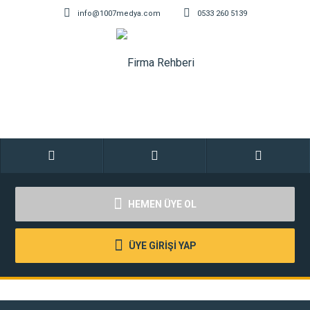
info@1007medya.com
0533 260 5139
HEMEN ÜYE OL
ÜYE GİRİŞİ YAP