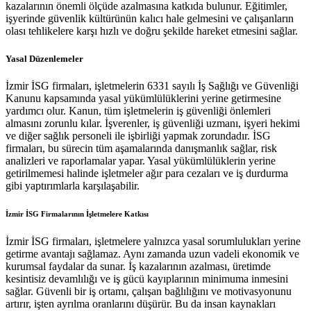
kazalarının önemli ölçüde azalmasına katkıda bulunur. Eğitimler,
işyerinde güvenlik kültürünün kalıcı hale gelmesini ve çalışanların
olası tehlikelere karşı hızlı ve doğru şekilde hareket etmesini sağlar.
Yasal Düzenlemeler
İzmir İSG firmaları, işletmelerin 6331 sayılı İş Sağlığı ve Güvenliği
Kanunu kapsamında yasal yükümlülüklerini yerine getirmesine
yardımcı olur. Kanun, tüm işletmelerin iş güvenliği önlemleri
almasını zorunlu kılar. İşverenler, iş güvenliği uzmanı, işyeri hekimi
ve diğer sağlık personeli ile işbirliği yapmak zorundadır. İSG
firmaları, bu sürecin tüm aşamalarında danışmanlık sağlar, risk
analizleri ve raporlamalar yapar. Yasal yükümlülüklerin yerine
getirilmemesi halinde işletmeler ağır para cezaları ve iş durdurma
gibi yaptırımlarla karşılaşabilir.
İzmir İSG Firmalarının İşletmelere Katkısı
İzmir İSG firmaları, işletmelere yalnızca yasal sorumlulukları yerine
getirme avantajı sağlamaz. Aynı zamanda uzun vadeli ekonomik ve
kurumsal faydalar da sunar. İş kazalarının azalması, üretimde
kesintisiz devamlılığı ve iş gücü kayıplarının minimuma inmesini
sağlar. Güvenli bir iş ortamı, çalışan bağlılığını ve motivasyonunu
artırır, işten ayrılma oranlarını düşürür. Bu da insan kaynakları