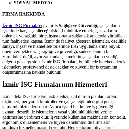
SOSYAL MEDYA
:
FİRMA HAKKINDA
İzmir İSG Firmaları
, yani
İş Sağlığı ve Güvenliği
, çalışanların
işyerinde karşılaşabileceği riskleri minimize etmek, iş kazalarını
önlemek ve sağlıklı bir çalışma ortamı sağlamak amacıyla yürütülen
tüm faaliyetleri kapsar. İzmir’de faaliyet gösteren işletmeler, özellikle
sanayi, inşaat ve hizmet sektörlerinde İSG uygulamalarına büyük
önem vermektedir. İş sağlığı ve güvenliği, sadece kanuni bir
zorunluluk değil, aynı zamanda işletmelerin çalışanlarına verdiği
değerin göstergesidir. İzmir İSG firmaları, bu bilinçle hareket ederek
işletmelere profesyonel destek sağlar ve güvenli bir iş ortamının
oluşturulmasına katkıda bulunur.
İzmir İSG Firmalarının Hizmetleri
İzmir’deki İSG firmaları, risk analizi, acil durum planları, ortam
ölçümleri, periyodik kontroller ve çalışan eğitimleri gibi geniş
kapsamlı hizmetler sunar. Ayrıca işyeri hekimi ve iş güvenliği
uzmanı desteği ile işletmelerin yasal yükümlülüklerini yerine
getirmesine yardımcı olur. İşyerinde kullanılan makinelerin kontrolü,
ergonomik düzenlemeler ve hijyen denetimleri de firmaların
sunduğu hizmetler arasında yer alır. Her sektörün ihtiyaçlarına