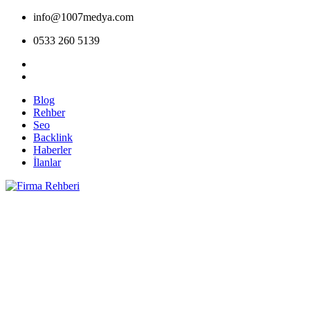
info@1007medya.com
0533 260 5139
Blog
Rehber
Seo
Backlink
Haberler
İlanlar