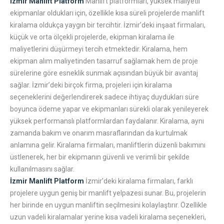
İzmir Manlift Platform
Manlift platformları, yüksek maliyetli
ekipmanlar oldukları için, özellikle kısa süreli projelerde manlift
kiralama oldukça yaygın bir tercihtir. İzmir’deki inşaat firmaları,
küçük ve orta ölçekli projelerde, ekipman kiralama ile
maliyetlerini düşürmeyi tercih etmektedir. Kiralama, hem
ekipman alım maliyetinden tasarruf sağlamak hem de proje
sürelerine göre esneklik sunmak açısından büyük bir avantaj
sağlar. İzmir’deki birçok firma, projeleri için kiralama
seçeneklerini değerlendirerek sadece ihtiyaç duydukları süre
boyunca ödeme yapar ve ekipmanları sürekli olarak yenileyerek
yüksek performanslı platformlardan faydalanır. Kiralama, aynı
zamanda bakım ve onarım masraflarından da kurtulmak
anlamına gelir. Kiralama firmaları, manliftlerin düzenli bakımını
üstlenerek, her bir ekipmanın güvenli ve verimli bir şekilde
kullanılmasını sağlar.
İzmir Manlift Platform
İzmir’deki kiralama firmaları, farklı
projelere uygun geniş bir manlift yelpazesi sunar. Bu, projelerin
her birinde en uygun manliftin seçilmesini kolaylaştırır. Özellikle
uzun vadeli kiralamalar yerine kısa vadeli kiralama seçenekleri,