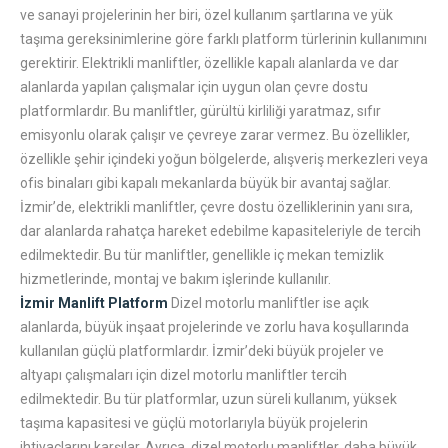
ve sanayi projelerinin her biri, özel kullanım şartlarına ve yük
taşıma gereksinimlerine göre farklı platform türlerinin kullanımını
gerektirir. Elektrikli manliftler, özellikle kapalı alanlarda ve dar
alanlarda yapılan çalışmalar için uygun olan çevre dostu
platformlardır. Bu manliftler, gürültü kirliliği yaratmaz, sıfır
emisyonlu olarak çalışır ve çevreye zarar vermez. Bu özellikler,
özellikle şehir içindeki yoğun bölgelerde, alışveriş merkezleri veya
ofis binaları gibi kapalı mekanlarda büyük bir avantaj sağlar.
İzmir’de, elektrikli manliftler, çevre dostu özelliklerinin yanı sıra,
dar alanlarda rahatça hareket edebilme kapasiteleriyle de tercih
edilmektedir. Bu tür manliftler, genellikle iç mekan temizlik
hizmetlerinde, montaj ve bakım işlerinde kullanılır.
İzmir Manlift Platform
Dizel motorlu manliftler ise açık
alanlarda, büyük inşaat projelerinde ve zorlu hava koşullarında
kullanılan güçlü platformlardır. İzmir’deki büyük projeler ve
altyapı çalışmaları için dizel motorlu manliftler tercih
edilmektedir. Bu tür platformlar, uzun süreli kullanım, yüksek
taşıma kapasitesi ve güçlü motorlarıyla büyük projelerin
ihtiyaçlarını karşılar. Ayrıca, dizel motorlu manliftler, daha büyük