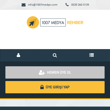
info@1007medya.com
0533 260 5139
HEMEN ÜYE OL
ÜYE GİRİŞİ YAP