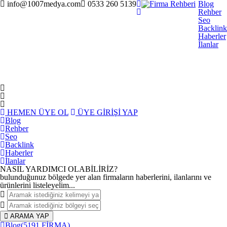
info@1007medya.com
0533 260 5139
Blog
Rehber
Seo
Backlink
Haberler
İlanlar
HEMEN ÜYE OL
ÜYE GİRİŞİ YAP
Blog
Rehber
Seo
Backlink
Haberler
İlanlar
NASIL YARDIMCI OLABİLİRİZ
?
bulunduğunuz bölgede yer alan firmaların haberlerini, ilanlarını ve
ürünlerini listeleyelim...
ARAMA YAP
Blog
(5191 FİRMA)