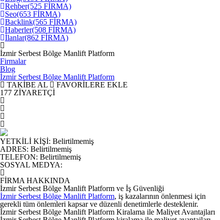
Rehber
(525 FİRMA)
Seo
(653 FİRMA)
Backlink
(565 FİRMA)
Haberler
(508 FİRMA)
İlanlar
(862 FİRMA)
İzmir Serbest Bölge Manlift Platform
Firmalar
Blog
İzmir Serbest Bölge Manlift Platform
TAKİBE AL
FAVORİLERE EKLE
177
ZİYARETÇİ
YETKİLİ KİŞİ
:
Belirtilmemiş
ADRES
:
Belirtilmemiş
TELEFON
:
Belirtilmemiş
SOSYAL MEDYA
:
FİRMA HAKKINDA
İzmir Serbest Bölge Manlift Platform ve İş Güvenliği
İzmir Serbest Bölge Manlift Platform
, iş kazalarının önlenmesi için
gerekli tüm önlemleri kapsar ve düzenli denetimlerle desteklenir.
İzmir Serbest Bölge Manlift Platform Kiralama ile Maliyet Avantajları
İzmir Serbest Bölge Manlift Platform kiralama ile maliyet avantajları
,