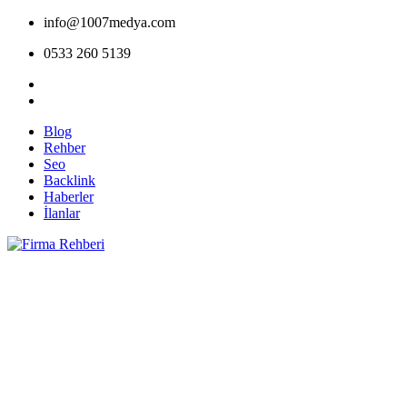
info@1007medya.com
0533 260 5139
Blog
Rehber
Seo
Backlink
Haberler
İlanlar