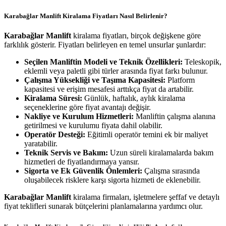
Karabağlar Manlift Kiralama Fiyatları Nasıl Belirlenir?
Karabağlar Manlift
kiralama fiyatları, birçok değişkene göre
farklılık gösterir. Fiyatları belirleyen en temel unsurlar şunlardır:
Seçilen Manliftin Modeli ve Teknik Özellikleri:
Teleskopik,
eklemli veya paletli gibi türler arasında fiyat farkı bulunur.
Çalışma Yüksekliği ve Taşıma Kapasitesi:
Platform
kapasitesi ve erişim mesafesi arttıkça fiyat da artabilir.
Kiralama Süresi:
Günlük, haftalık, aylık kiralama
seçeneklerine göre fiyat avantajı değişir.
Nakliye ve Kurulum Hizmetleri:
Manliftin çalışma alanına
getirilmesi ve kurulumu fiyata dahil olabilir.
Operatör Desteği:
Eğitimli operatör temini ek bir maliyet
yaratabilir.
Teknik Servis ve Bakım:
Uzun süreli kiralamalarda bakım
hizmetleri de fiyatlandırmaya yansır.
Sigorta ve Ek Güvenlik Önlemleri:
Çalışma sırasında
oluşabilecek risklere karşı sigorta hizmeti de eklenebilir.
Karabağlar Manlift
kiralama firmaları, işletmelere şeffaf ve detaylı
fiyat teklifleri sunarak bütçelerini planlamalarına yardımcı olur.