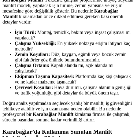
manlift modeli, yapılacak işin türüne, zemin yapısına ve erişim
mesafesine göre değişiklik gösterir. Bu nedenle
Karabağlar
Manlift
kiralamadan önce dikkat edilmesi gereken bazı önemli
detaylar vardır:
İşin Türü:
Montaj, temizlik, bakım veya inşaat çalışması mı
yapılacak?
Çalışma Yüksekliği:
En yüksek noktaya erişim ihtiyacı kaç
metredir?
Zemin Koşulları:
Düz, kaygan, eğimli veya bozuk zemin
gibi faktörler göz önünde bulundurulmalıdır.
Çalışma Ortamı:
Kapalı alanda mı, açık alanda mı
çalışılacak?
Ekipman Taşıma Kapasitesi:
Platformda kaç kişi çalışacak
ve ne kadar malzeme taşınacak?
Çevresel Koşullar:
Hava durumu, çalışma alanının genişliği
ve trafik yoğunluğu gibi detaylar da büyük önem taşır.
Doğru analiz yapılmadan seçilecek yanlış bir manlift, iş güvenliğini
tehlikeye atabilir ve işin uzamasına neden olabilir. Bu nedenle
profesyonel bir
Karabağlar Manlift
kiralama firması ile çalışmak,
sürecin başından sonuna kadar verimliliği artırır.
Karabağlar’da Kullanıma Sunulan Manlift