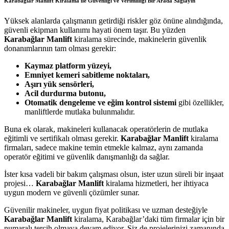
Karabağlar Manlift Kiralama ile Güvenliği ve Verimliliği Bir Arada Sağlayın
Yüksek alanlarda çalışmanın getirdiği riskler göz önüne alındığında,
güvenli ekipman kullanımı hayati önem taşır. Bu yüzden
Karabağlar Manlift
kiralama sürecinde, makinelerin güvenlik
donanımlarının tam olması gerekir:
Kaymaz platform yüzeyi,
Emniyet kemeri sabitleme noktaları,
Aşırı yük sensörleri,
Acil durdurma butonu,
Otomatik dengeleme ve eğim kontrol sistemi
gibi özellikler,
manliftlerde mutlaka bulunmalıdır.
Buna ek olarak, makineleri kullanacak operatörlerin de mutlaka
eğitimli ve sertifikalı olması gerekir.
Karabağlar Manlift
kiralama
firmaları, sadece makine temin etmekle kalmaz, aynı zamanda
operatör eğitimi ve güvenlik danışmanlığı da sağlar.
İster kısa vadeli bir bakım çalışması olsun, ister uzun süreli bir inşaat
projesi…
Karabağlar Manlift
kiralama hizmetleri, her ihtiyaca
uygun modern ve güvenli çözümler sunar.
Güvenilir makineler, uygun fiyat politikası ve uzman desteğiyle
Karabağlar Manlift
kiralama, Karabağlar’daki tüm firmalar için bir
numaralı tercih olmaya devam ediyor. Siz de projelerinizi zamanında