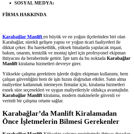
SOSYAL MEDYA
:
FİRMA HAKKINDA
Karabağlar Manlift
en büyük ve en yoğun ilçelerinden biri olan
Karabağlar, sürekli gelişen yapısı ve yoğun ticari faaliyetleri ile
dikkat çeker. Bu hareketlilik, yüksek binalarda yapılacak inşaat,
bakım, onarım, temizlik ve montaj işleri için profesyonel ekipman
ihtiyacını da beraberinde getirir. İşte tam da bu noktada
Karabağlar
Manlift
kiralama hizmetleri devreye girer.
Yüksekte çalışma gerektiren işlerde doğru ekipman kullanımı, hem
çalışan güvenliğini hem de işin hızını doğrudan etkiler. Satın alma
maliyetine katlanmak istemeyen firmalar için, kiralama hizmetleri
esnek süre seçenekleri ve uygun maliyetleriyle oldukça avantajlıdır.
Karabağlar Manlift
kiralama, modern makinelerle güvenli ve
verimli bir çalışma ortamı sağlar.
Karabağlar’da Manlift Kiralamadan
Önce İşletmelerin Bilmesi Gerekenler
Karabağlar Manlift
Yüksekte çalışma projelerinde ihtiyaç duyulan