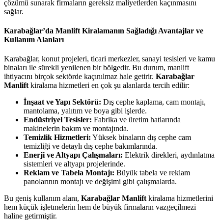
çözümü sunarak firmaların gereksiz maliyetlerden kaçınmasını
sağlar.
Karabağlar’da Manlift Kiralamanın Sağladığı Avantajlar ve
Kullanım Alanları
Karabağlar, konut projeleri, ticari merkezler, sanayi tesisleri ve kamu
binaları ile sürekli yenilenen bir bölgedir. Bu durum, manlift
ihtiyacını birçok sektörde kaçınılmaz hale getirir.
Karabağlar
Manlift
kiralama hizmetleri en çok şu alanlarda tercih edilir:
İnşaat ve Yapı Sektörü:
Dış cephe kaplama, cam montajı,
mantolama, yalıtım ve boya gibi işlerde.
Endüstriyel Tesisler:
Fabrika ve üretim hatlarında
makinelerin bakım ve montajında.
Temizlik Hizmetleri:
Yüksek binaların dış cephe cam
temizliği ve detaylı dış cephe bakımlarında.
Enerji ve Altyapı Çalışmaları:
Elektrik direkleri, aydınlatma
sistemleri ve altyapı projelerinde.
Reklam ve Tabela Montajı:
Büyük tabela ve reklam
panolarının montajı ve değişimi gibi çalışmalarda.
Bu geniş kullanım alanı,
Karabağlar Manlift
kiralama hizmetlerini
hem küçük işletmelerin hem de büyük firmaların vazgeçilmezi
haline getirmiştir.