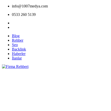
info@1007medya.com
0533 260 5139
Blog
Rehber
Seo
Backlink
Haberler
İlanlar