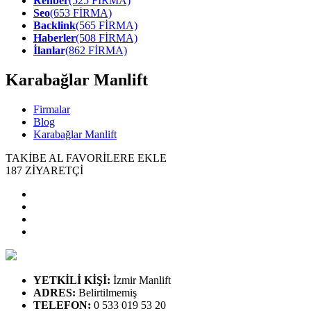
Rehber
(525 FİRMA)
Seo
(653 FİRMA)
Backlink
(565 FİRMA)
Haberler
(508 FİRMA)
İlanlar
(862 FİRMA)
Karabağlar Manlift
Firmalar
Blog
Karabağlar Manlift
TAKİBE AL
FAVORİLERE EKLE
187
ZİYARETÇİ
YETKİLİ KİŞİ
:
İzmir Manlift
ADRES
:
Belirtilmemiş
TELEFON
:
0 533 019 53 20