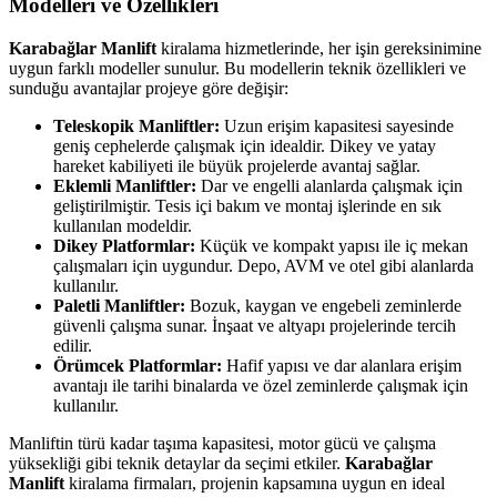
Modelleri ve Özellikleri
Karabağlar Manlift
kiralama hizmetlerinde, her işin gereksinimine
uygun farklı modeller sunulur. Bu modellerin teknik özellikleri ve
sunduğu avantajlar projeye göre değişir:
Teleskopik Manliftler:
Uzun erişim kapasitesi sayesinde
geniş cephelerde çalışmak için idealdir. Dikey ve yatay
hareket kabiliyeti ile büyük projelerde avantaj sağlar.
Eklemli Manliftler:
Dar ve engelli alanlarda çalışmak için
geliştirilmiştir. Tesis içi bakım ve montaj işlerinde en sık
kullanılan modeldir.
Dikey Platformlar:
Küçük ve kompakt yapısı ile iç mekan
çalışmaları için uygundur. Depo, AVM ve otel gibi alanlarda
kullanılır.
Paletli Manliftler:
Bozuk, kaygan ve engebeli zeminlerde
güvenli çalışma sunar. İnşaat ve altyapı projelerinde tercih
edilir.
Örümcek Platformlar:
Hafif yapısı ve dar alanlara erişim
avantajı ile tarihi binalarda ve özel zeminlerde çalışmak için
kullanılır.
Manliftin türü kadar taşıma kapasitesi, motor gücü ve çalışma
yüksekliği gibi teknik detaylar da seçimi etkiler.
Karabağlar
Manlift
kiralama firmaları, projenin kapsamına uygun en ideal