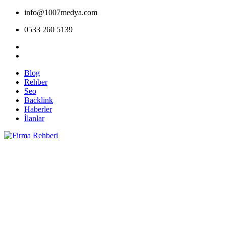
info@1007medya.com
0533 260 5139
Blog
Rehber
Seo
Backlink
Haberler
İlanlar