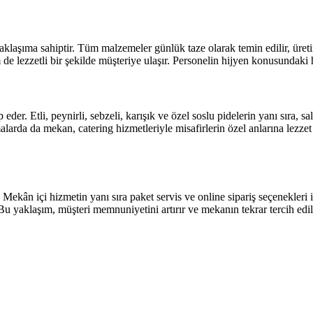
aklaşıma sahiptir. Tüm malzemeler günlük taze olarak temin edilir, üretim
 de lezzetli bir şekilde müşteriye ulaşır. Personelin hijyen konusundaki h
der. Etli, peynirli, sebzeli, karışık ve özel soslu pidelerin yanı sıra, sa
arda da mekan, catering hizmetleriyle misafirlerin özel anlarına lezzet
r. Mekân içi hizmetin yanı sıra paket servis ve online sipariş seçenekleri
r. Bu yaklaşım, müşteri memnuniyetini artırır ve mekanın tekrar tercih edi