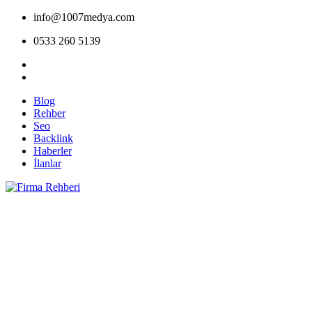
info@1007medya.com
0533 260 5139
Blog
Rehber
Seo
Backlink
Haberler
İlanlar