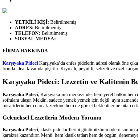
YETKİLİ KİŞİ
:
Belirtilmemiş
ADRES
:
Belirtilmemiş
TELEFON
:
Belirtilmemiş
SOSYAL MEDYA
:
FİRMA HAKKINDA
Karşıyaka Pideci
Karşıyaka’da enfes pidelerin adresi olarak öne çıka
fırında ideal kıvamda pişirilir. Kıymalı, peynirli, sebzeli ve özel karış
Karşıyaka Pideci: Lezzetin ve Kalitenin 
Karşıyaka Pideci
, Karşıyaka’nın merkezinde, hem yerel halkın hem de 
sofralara ulaşır. Mekân, sadece yemek yemek için değil, aynı zamanda 
misafirlerin hem damak zevkine hem de görsel beklentilerine hitap ede
Geleneksel Lezzetlerin Modern Yorumu
Karşıyaka Pideci
, klasik pide tariflerini günümüzün modern sunum anla
karakter kazandırır. Menü, hem klasik tatları hem de özgün, denemeye 