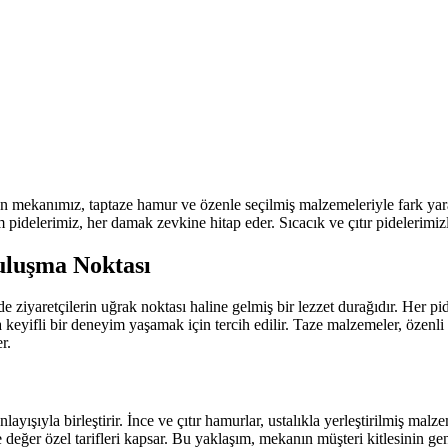
n mekanımız, taptaze hamur ve özenle seçilmiş malzemeleriyle fark yaratı
ım pidelerimiz, her damak zevkine hitap eder. Sıcacık ve çıtır pidelerimizl
Buluşma Noktası
ziyaretçilerin uğrak noktası haline gelmiş bir lezzet durağıdır. Her pide
keyifli bir deneyim yaşamak için tercih edilir. Taze malzemeler, özenli
r.
yışıyla birleştirir. İnce ve çıtır hamurlar, ustalıkla yerleştirilmiş malz
değer özel tarifleri kapsar. Bu yaklaşım, mekanın müşteri kitlesinin gen