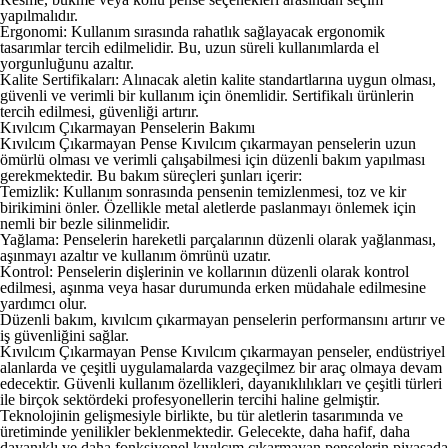
yapılmalıdır.
Ergonomi: Kullanım sırasında rahatlık sağlayacak ergonomik
tasarımlar tercih edilmelidir. Bu, uzun süreli kullanımlarda el
yorgunluğunu azaltır.
Kalite Sertifikaları: Alınacak aletin kalite standartlarına uygun olması,
güvenli ve verimli bir kullanım için önemlidir. Sertifikalı ürünlerin
tercih edilmesi, güvenliği artırır.
Kıvılcım Çıkarmayan Penselerin Bakımı
Kıvılcım Çıkarmayan Pense
Kıvılcım çıkarmayan penselerin uzun
ömürlü olması ve verimli çalışabilmesi için düzenli bakım yapılması
gerekmektedir. Bu bakım süreçleri şunları içerir:
Temizlik: Kullanım sonrasında pensenin temizlenmesi, toz ve kir
birikimini önler. Özellikle metal aletlerde paslanmayı önlemek için
nemli bir bezle silinmelidir.
Yağlama: Penselerin hareketli parçalarının düzenli olarak yağlanması,
aşınmayı azaltır ve kullanım ömrünü uzatır.
Kontrol: Penselerin dişlerinin ve kollarının düzenli olarak kontrol
edilmesi, aşınma veya hasar durumunda erken müdahale edilmesine
yardımcı olur.
Düzenli bakım, kıvılcım çıkarmayan penselerin performansını artırır ve
iş güvenliğini sağlar.
Kıvılcım Çıkarmayan Pense
Kıvılcım çıkarmayan penseler, endüstriyel
alanlarda ve çeşitli uygulamalarda vazgeçilmez bir araç olmaya devam
edecektir. Güvenli kullanım özellikleri, dayanıklılıkları ve çeşitli türleri
ile birçok sektördeki profesyonellerin tercihi haline gelmiştir.
Teknolojinin gelişmesiyle birlikte, bu tür aletlerin tasarımında ve
üretiminde yenilikler beklenmektedir. Gelecekte, daha hafif, daha
dayanıklı ve daha fonksiyonel kıvılcım çıkarmayan penselerin piyasada