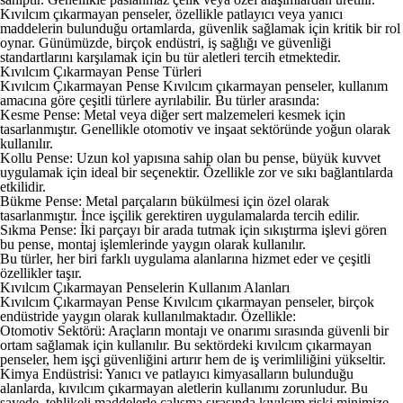
Kıvılcım çıkarmayan penseler, özellikle patlayıcı veya yanıcı
maddelerin bulunduğu ortamlarda, güvenlik sağlamak için kritik bir rol
oynar. Günümüzde, birçok endüstri, iş sağlığı ve güvenliği
standartlarını karşılamak için bu tür aletleri tercih etmektedir.
Kıvılcım Çıkarmayan Pense Türleri
Kıvılcım Çıkarmayan Pense
Kıvılcım çıkarmayan penseler, kullanım
amacına göre çeşitli türlere ayrılabilir. Bu türler arasında:
Kesme Pense: Metal veya diğer sert malzemeleri kesmek için
tasarlanmıştır. Genellikle otomotiv ve inşaat sektöründe yoğun olarak
kullanılır.
Kollu Pense: Uzun kol yapısına sahip olan bu pense, büyük kuvvet
uygulamak için ideal bir seçenektir. Özellikle zor ve sıkı bağlantılarda
etkilidir.
Bükme Pense: Metal parçaların bükülmesi için özel olarak
tasarlanmıştır. İnce işçilik gerektiren uygulamalarda tercih edilir.
Sıkma Pense: İki parçayı bir arada tutmak için sıkıştırma işlevi gören
bu pense, montaj işlemlerinde yaygın olarak kullanılır.
Bu türler, her biri farklı uygulama alanlarına hizmet eder ve çeşitli
özellikler taşır.
Kıvılcım Çıkarmayan Penselerin Kullanım Alanları
Kıvılcım Çıkarmayan Pense
Kıvılcım çıkarmayan penseler, birçok
endüstride yaygın olarak kullanılmaktadır. Özellikle:
Otomotiv Sektörü: Araçların montajı ve onarımı sırasında güvenli bir
ortam sağlamak için kullanılır. Bu sektördeki kıvılcım çıkarmayan
penseler, hem işçi güvenliğini artırır hem de iş verimliliğini yükseltir.
Kimya Endüstrisi: Yanıcı ve patlayıcı kimyasalların bulunduğu
alanlarda, kıvılcım çıkarmayan aletlerin kullanımı zorunludur. Bu
sayede, tehlikeli maddelerle çalışma sırasında kıvılcım riski minimize