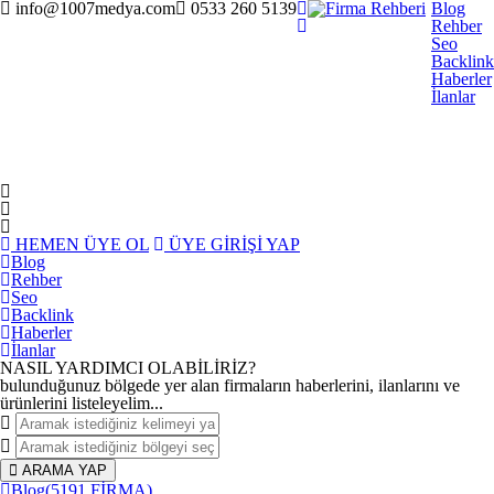
info@1007medya.com
0533 260 5139
Blog
Rehber
Seo
Backlink
Haberler
İlanlar
HEMEN ÜYE OL
ÜYE GİRİŞİ YAP
Blog
Rehber
Seo
Backlink
Haberler
İlanlar
NASIL YARDIMCI OLABİLİRİZ
?
bulunduğunuz bölgede yer alan firmaların haberlerini, ilanlarını ve
ürünlerini listeleyelim...
ARAMA YAP
Blog
(5191 FİRMA)