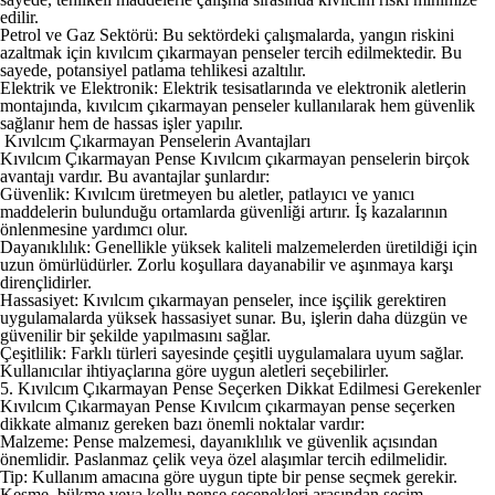
edilir.
Petrol ve Gaz Sektörü: Bu sektördeki çalışmalarda, yangın riskini
azaltmak için kıvılcım çıkarmayan penseler tercih edilmektedir. Bu
sayede, potansiyel patlama tehlikesi azaltılır.
Elektrik ve Elektronik: Elektrik tesisatlarında ve elektronik aletlerin
montajında, kıvılcım çıkarmayan penseler kullanılarak hem güvenlik
sağlanır hem de hassas işler yapılır.
Kıvılcım Çıkarmayan Penselerin Avantajları
Kıvılcım Çıkarmayan Pense
Kıvılcım çıkarmayan penselerin birçok
avantajı vardır. Bu avantajlar şunlardır:
Güvenlik: Kıvılcım üretmeyen bu aletler, patlayıcı ve yanıcı
maddelerin bulunduğu ortamlarda güvenliği artırır. İş kazalarının
önlenmesine yardımcı olur.
Dayanıklılık: Genellikle yüksek kaliteli malzemelerden üretildiği için
uzun ömürlüdürler. Zorlu koşullara dayanabilir ve aşınmaya karşı
dirençlidirler.
Hassasiyet: Kıvılcım çıkarmayan penseler, ince işçilik gerektiren
uygulamalarda yüksek hassasiyet sunar. Bu, işlerin daha düzgün ve
güvenilir bir şekilde yapılmasını sağlar.
Çeşitlilik: Farklı türleri sayesinde çeşitli uygulamalara uyum sağlar.
Kullanıcılar ihtiyaçlarına göre uygun aletleri seçebilirler.
5. Kıvılcım Çıkarmayan Pense Seçerken Dikkat Edilmesi Gerekenler
Kıvılcım Çıkarmayan Pense
Kıvılcım çıkarmayan pense seçerken
dikkate almanız gereken bazı önemli noktalar vardır:
Malzeme: Pense malzemesi, dayanıklılık ve güvenlik açısından
önemlidir. Paslanmaz çelik veya özel alaşımlar tercih edilmelidir.
Tip: Kullanım amacına göre uygun tipte bir pense seçmek gerekir.
Kesme, bükme veya kollu pense seçenekleri arasından seçim