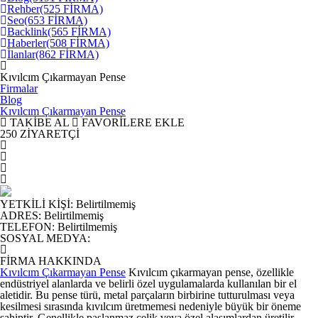
Rehber
(525 FİRMA)
Seo
(653 FİRMA)
Backlink
(565 FİRMA)
Haberler
(508 FİRMA)
İlanlar
(862 FİRMA)
Kıvılcım Çıkarmayan Pense
Firmalar
Blog
Kıvılcım Çıkarmayan Pense
TAKİBE AL
FAVORİLERE EKLE
250
ZİYARETÇİ
YETKİLİ KİŞİ
:
Belirtilmemiş
ADRES
:
Belirtilmemiş
TELEFON
:
Belirtilmemiş
SOSYAL MEDYA
:
FİRMA HAKKINDA
Kıvılcım Çıkarmayan Pense
Kıvılcım çıkarmayan pense, özellikle
endüstriyel alanlarda ve belirli özel uygulamalarda kullanılan bir el
aletidir. Bu pense türü, metal parçaların birbirine tutturulması veya
kesilmesi sırasında kıvılcım üretmemesi nedeniyle büyük bir öneme
sahiptir. Genellikle paslanmaz çelik veya özel alaşımlardan üretilir.