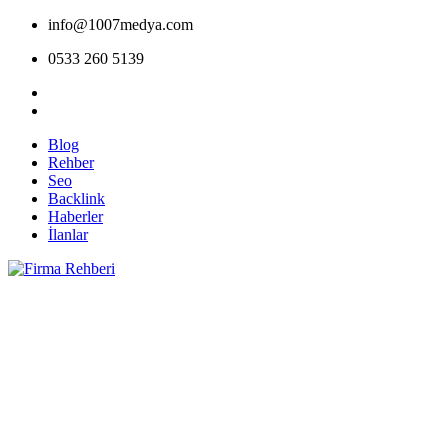
info@1007medya.com
0533 260 5139
Blog
Rehber
Seo
Backlink
Haberler
İlanlar