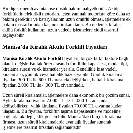
Bir diğer önemli avantajı ise düşük bakım maliyetleridir. Akülü
forkliftlerin elektrikli motorları, içten yanmalı motorlara göre daha az
bakım gerektirir ve bataryalarının uzun ömürlü olması, işletmelere ek
bakım masraflarından kaçınma imkanı tanır. Bu nedenle, kiralık
akülü forklift kullanımı, uzun vadede işletmelere ciddi tasarruf
sağlayabilir.
Manisa’da Kiralık Akülü Forklift Fiyatları
Manisa Kiralık Akülü Forklift
fiyatları, birçok farklı faktöre bağlı
olarak değişir. Bu faktörler arasında forkliftin kapasitesi, model tipi,
kiralama süresi ve ek hizmetler yer alır. Genellikle kısa vadeli
kiralamalar, günlük veya haftalık bazda yapılır. Günlük kiralama
fiyatları 300 TL ile 600 TL arasında değişirken, haftalık kiralama
fiyatları 2.000 TL ile 4.000 TL civarındadır.
Uzun süreli kiralamalar, işletmelere daha ekonomik bir çözüm sunar.
Aylık kiralama fiyatları 7.000 TL ile 12.000 TL arasında
değişebilirken, yıllık kiralama fiyatları 70.000 TL civarına kadar
ulaşabilir. Bu fiyatlar, forkliftin taşıma kapasitesine ve modeline
bağlı olarak değişiklik gösterebilir. Manisa’daki birçok kiralama
firması, uzun süreli kiralamalarda avantajlı fiyatlar sunarak
işletmelere tasarruf fırsatları sağlamaktadır.