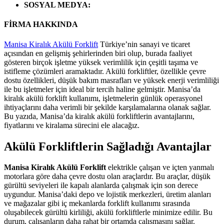
SOSYAL MEDYA
:
FİRMA HAKKINDA
Manisa Kiralık Akülü Forklift
Türkiye’nin sanayi ve ticaret
açısından en gelişmiş şehirlerinden biri olup, burada faaliyet
gösteren birçok işletme yüksek verimlilik için çeşitli taşıma ve
istifleme çözümleri aramaktadır. Akülü forkliftler, özellikle çevre
dostu özellikleri, düşük bakım masrafları ve yüksek enerji verimliliği
ile bu işletmeler için ideal bir tercih haline gelmiştir. Manisa’da
kiralık akülü forklift kullanımı, işletmelerin günlük operasyonel
ihtiyaçlarını daha verimli bir şekilde karşılamalarına olanak sağlar.
Bu yazıda, Manisa’da kiralık akülü forkliftlerin avantajlarını,
fiyatlarını ve kiralama sürecini ele alacağız.
Akülü Forkliftlerin Sağladığı Avantajlar
Manisa Kiralık Akülü Forklift
elektrikle çalışan ve içten yanmalı
motorlara göre daha çevre dostu olan araçlardır. Bu araçlar, düşük
gürültü seviyeleri ile kapalı alanlarda çalışmak için son derece
uygundur. Manisa’daki depo ve lojistik merkezleri, üretim alanları
ve mağazalar gibi iç mekanlarda forklift kullanımı sırasında
oluşabilecek gürültü kirliliği, akülü forkliftlerle minimize edilir. Bu
durum, çalışanların daha rahat bir ortamda çalışmasını sağlar.