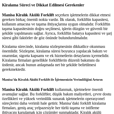
Kiralama Süreci ve Dikkat Edilmesi Gerekenler
Manisa Kiralık Akülü Forklift
seçerken işletmelerin dikkat etmesi
gereken birkaç önemli nokta vardır. İlk olarak, forkliftin kapasitesi,
kullanım amacına ve taşıma ihtiyaçlarına uygun olmalıdır. Forkliftin
taşıma kapasitesinin doğru seçilmesi, işlerin düzgün ve güvenli bir
şekilde yapılmasını sağlar. Ayrıca, forkliftin batarya kapasitesi ve şarj
süresi gibi faktörler de göz önünde bulundurulmalıdır.
Kiralama sürecinde, kiralama sözleşmesinin dikkatlice okunması
önemlidir. Sözleşme, kiralama süresi boyunca yapılacak bakım ve
onarımlar, sigorta kapsamı ve ek hizmetlerin detaylarını içermelidir.
Kiralama firmaları genellikle forkliftlerin düzenli bakımını da
üstlenir, ancak bunun anlaşmada net bir şekilde belirtilmesi
gerekmektedir.
Manisa’da Kiralık Akülü Forklift ile İşletmenizin Verimliliğini Artırın
Manisa Kiralık Akülü Forklift
kullanmak, işletmelere önemli
avantajlar sağlar. Bu forkliftler, düşük bakım maliyetleri, çevre dostu
özellikleri ve yüksek verimlilik sunarak işletmelerin operasyonel
süreçlerini daha verimli hale getirir. Manisa’daki forklift kiralama
firmaları, geniş araç yelpazesiyle her türlü taşıma ve istifleme
ihtiyacını karşılamak için çözümler sunmaktadır. Kiralık akülü